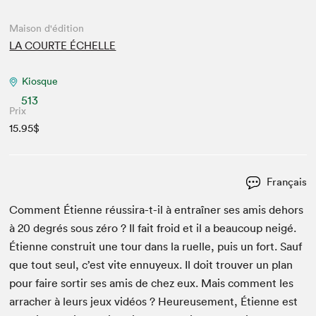
Maison d'édition
LA COURTE ÉCHELLE
Kiosque
513
Prix
15.95$
Français
Com­ment Éti­enne réus­sira-t-il à entraîn­er ses amis dehors
à
20
degrés sous zéro ? Il fait froid et il a beau­coup neigé.
Éti­enne con­stru­it une tour dans la ruelle, puis un fort. Sauf
que tout seul, c’est vite ennuyeux. Il doit trou­ver un plan
pour faire sor­tir ses amis de chez eux. Mais com­ment les
arracher à leurs jeux vidéos ? Heureuse­ment, Éti­enne est