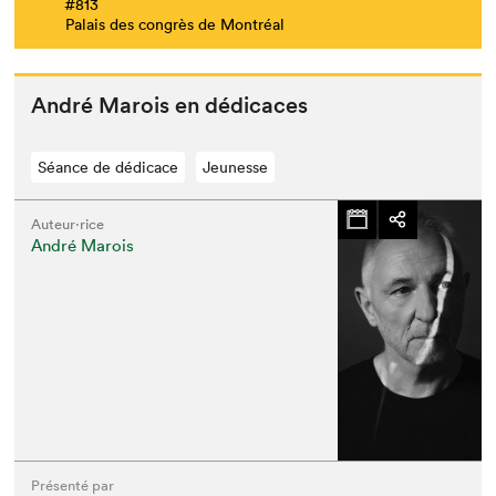
#813
Palais des congrès de Montréal
André Marois en dédicaces
Séance de dédicace
Jeunesse
Auteur·rice
André Marois
Présenté par