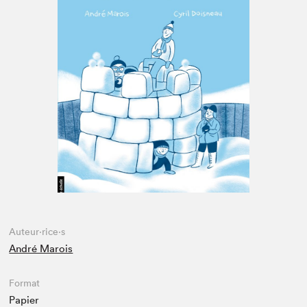
Espace enseignant·e·s
Espace pro
Auteur·rice·s
André Marois
Format
Papier