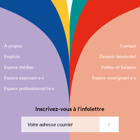
À propos
Contact
Emplois
Devenir bénévole!
Espace médias
Vidéos et balados
Espace exposant·e⋅s
Espace enseignant·e⋅s
Espace professionnel·le⋅s
Inscrivez-vous à l'infolettre