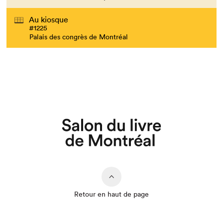
Au kiosque
#1225
Palais des congrès de Montréal
Retour en haut de page
Que cherchez-vous?