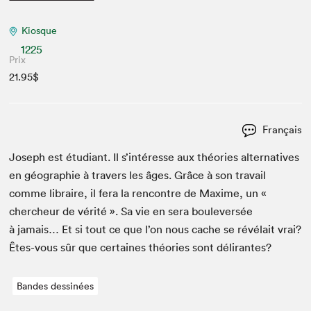
Kiosque
1225
Prix
21.95$
Français
Joseph est étu­di­ant. Il s’intéresse aux théories alter­na­tives
en géo­gra­phie à tra­vers les âges. Grâce à son tra­vail
comme libraire, il fera la ren­con­tre de Maxime, un «
chercheur de vérité ». Sa vie en sera boulever­sée
à jamais… Et si tout ce que l’on nous cache se révélait vrai?
Êtes-vous sûr que cer­taines théories sont délirantes?
Bandes dessinées