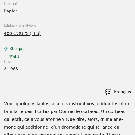
Format
Papier
Maison d'édition
400 COUPS (LES)
Kiosque
1948
Prix
24.95$
Français
Voici quelques fables, à la fois instruc­tives, édi­fi­antes et un
brin far­felues. Écrites par Con­rad le cor­beau. Un cor­beau
qui écrit, cela vous étonne ? Que dire, alors, d’une ané­
mone qui addi­tionne, d’un dro­madaire qui se lance en
affaires ou d’un escar­got qui con­duit une moto ? Lisez