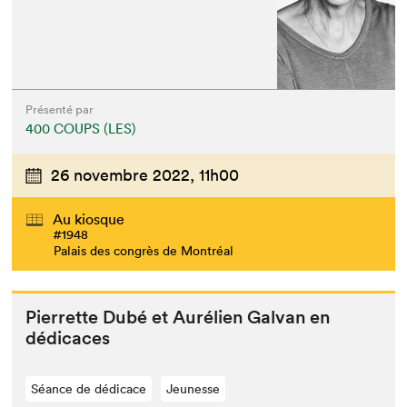
Présenté par
400 COUPS (LES)
26 novembre 2022,
11h00
Au kiosque
#1948
Palais des congrès de Montréal
Pier­rette Dubé et Aurélien Gal­van en
dédicaces
Séance de dédicace
Jeunesse