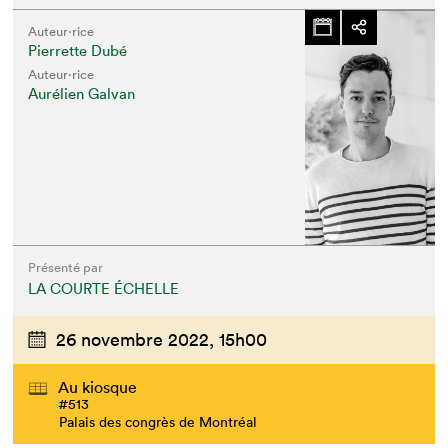
Auteur·rice
Pierrette Dubé
Auteur·rice
Aurélien Galvan
Présenté par
LA COURTE ÉCHELLE
26 novembre 2022,
15h00
Au kiosque
#513
Palais des congrès de Montréal