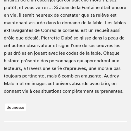
plutôt, et vous ver­rez… Si Jean de la Fontaine était encore
en vie, il serait heureux de con­stater que sa relève est
main­tenant assurée dans le domaine de la fable. Les fables
extrav­a­gantes de Con­rad le cor­beau est un recueil aus­si
drôle que décalé. Pier­rette Dubé se glisse dans la peau de
cet auteur obser­va­teur et signe l’une de ses oeu­vres les
plus drôles en jouant avec les codes de la fable. Chaque
his­toire présente des per­son­nages qui appren­dront aux
lecteurs, à tra­vers une série d’épreuves, une morale pas
tou­jours per­ti­nente, mais ô com­bi­en amu­sante. Audrey
Malo met en images cet univers absurde avec brio, en
don­nant vie à ces sit­u­a­tions com­plète­ment surprenantes.
Jeunesse