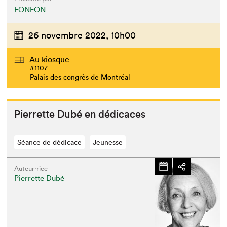
FONFON
26 novembre 2022,
10h00
Au kiosque
#1107
Palais des congrès de Montréal
Pier­rette Dubé en dédicaces
Séance de dédicace
Jeunesse
Auteur·rice
Pierrette Dubé