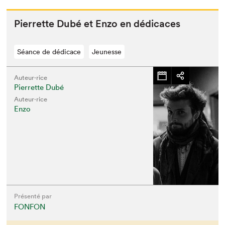
Pier­rette Dubé et Enzo en dédicaces
Séance de dédicace
Jeunesse
Auteur·rice
Pierrette Dubé
Auteur·rice
Que cherchez-vous?
Enzo
Présenté par
FONFON