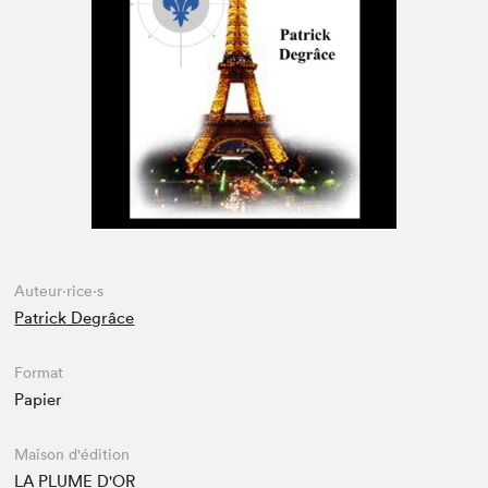
Espace enseignant·e·s
Espace pro
Auteur·rice·s
Patrick Degrâce
Format
Papier
Maison d'édition
LA PLUME D'OR