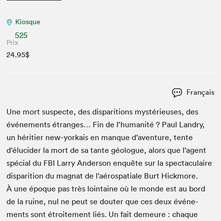
Kiosque
525
Prix
24.95$
Français
Une mort sus­pecte, des dis­pari­tions mys­térieuses, des
événe­ments étranges… Fin de l’humanité ? Paul Landry,
un héri­ti­er new-yorkais en manque d’aventure, tente
d’élucider la mort de sa tante géo­logue, alors que l’agent
spé­cial du
FBI
Lar­ry Ander­son enquête sur la spec­tac­u­laire
dis­pari­tion du mag­nat de l’aérospatiale Burt Hick­more.
À une époque pas très loin­taine où le monde est au bord
de la ruine, nul ne peut se douter que ces deux événe­
ments sont étroite­ment liés. Un fait demeure : chaque