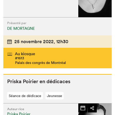
Présenté par
DE MORTAGNE
25 novembre 2022,
12h30
Au kiosque
#1613
Palais des congrès de Montréal
Priska Poiri­er en dédicaces
Séance de dédicace
Jeunesse
Auteur·rice
Priska Poirier