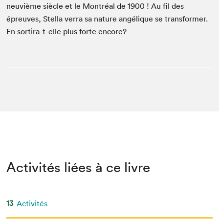
neu­vième siè­cle et le Mon­tréal de
1900
! Au fil des
épreuves, Stel­la ver­ra sa nature angélique se trans­former.
En sor­ti­ra-t-elle plus forte encore?
Activités liées à ce livre
13
Activités