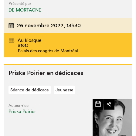
Présenté par
DE MORTAGNE
26 novembre 2022,
13h30
Au kiosque
#1613
Palais des congrès de Montréal
Priska Poiri­er en dédicaces
Séance de dédicace
Jeunesse
Auteur·rice
Priska Poirier