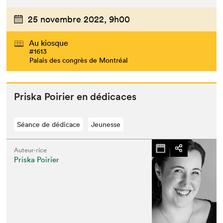
25 novembre 2022,
9h00
Au kiosque
#1613
Palais des congrès de Montréal
Priska Poiri­er en dédicaces
Séance de dédicace
Jeunesse
Auteur·rice
Priska Poirier