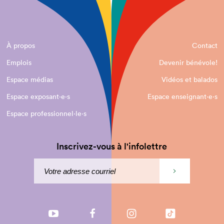
À propos
Contact
Emplois
Devenir bénévole!
Espace médias
Vidéos et balados
Espace exposant·e⋅s
Espace enseignant·e⋅s
Espace professionnel·le⋅s
Inscrivez-vous à l'infolettre