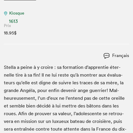
Kiosque
1613
Prix
18.95$
Français
Stel­la a peine à y croire : sa for­ma­tion d’apprentie éter­
nelle tire à sa fin! Il ne lui reste qu’à mon­tr­er aux éval­u­a­
teurs qu’elle est digne de suiv­re les traces de sa mère, la
grande Angéla, pour enfin devenir ange guer­ri­er! Mal­
heureuse­ment, l’un d’eux ne l’entend pas de cette oreille
et sem­ble bien décidé à lui met­tre des bâtons dans les
roues. Afin de prou­ver sa valeur, l’adolescente se retrou­
vera en mis­sion sur un lux­ueux bateau de croisière, puis
sera entraînée con­tre toute attente dans la France du dix-