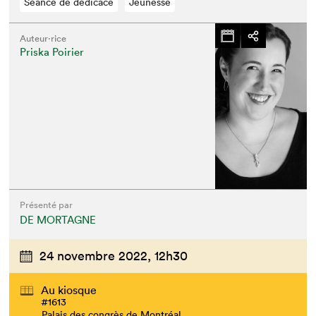
Séance de dédicace
Jeunesse
Auteur·rice
Priska Poirier
Présenté par
DE MORTAGNE
24 novembre 2022,
12h30
Au kiosque
#1613
Palais des congrès de Montréal