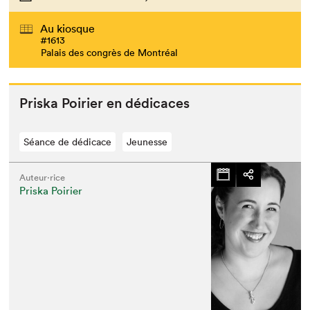
Au kiosque
#1613
Palais des congrès de Montréal
Priska Poiri­er en dédicaces
Séance de dédicace
Jeunesse
Auteur·rice
Priska Poirier