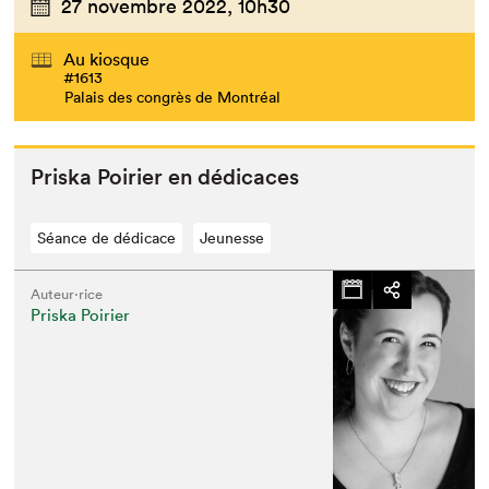
27 novembre 2022,
10h30
Au kiosque
#1613
Palais des congrès de Montréal
Priska Poiri­er en dédicaces
Séance de dédicace
Jeunesse
Auteur·rice
Priska Poirier