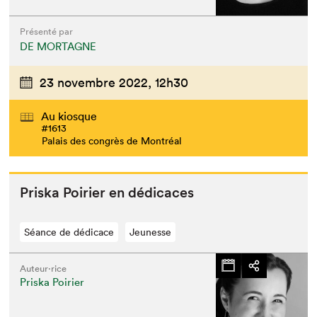
Présenté par
DE MORTAGNE
23 novembre 2022,
12h30
Au kiosque
#1613
Palais des congrès de Montréal
Priska Poiri­er en dédicaces
Séance de dédicace
Jeunesse
Auteur·rice
Priska Poirier