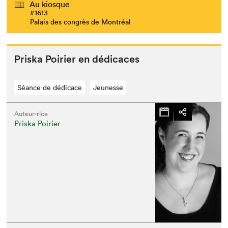
Au kiosque
#1613
Palais des congrès de Montréal
Priska Poiri­er en dédicaces
Séance de dédicace
Jeunesse
Auteur·rice
Priska Poirier