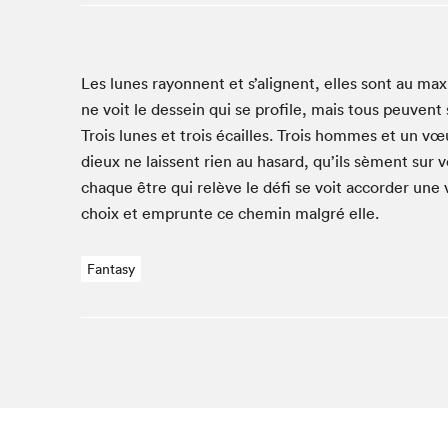
Studio Radio-Canada
Matinées scolaires
Les lunes ray­on­nent et s’alignent, elles sont au max­
Les matins Petits bonheurs (0-5 ans)
ne voit le des­sein qui se pro­file, mais tous peu­vent 
Espace Lis-moi MTL (12-18 ans)
Trois lunes et trois écailles. Trois hommes et un vœ
Le grand jeu de lecture à voix haute du Salon
dieux ne lais­sent rien au hasard, qu’ils sèment sur v
Espace Montréal-Nord
chaque être qui relève le défi se voit accorder une 
Tapis rouge des écrivain·e·s
choix et emprunte ce chemin mal­gré elle.
Zone Manga
La Grande tournée de Bologne (Coin de survie des
Fantasy
illustrateur·rice·s)
Espace jeunesse Desjardins
Archives
SLM 2021