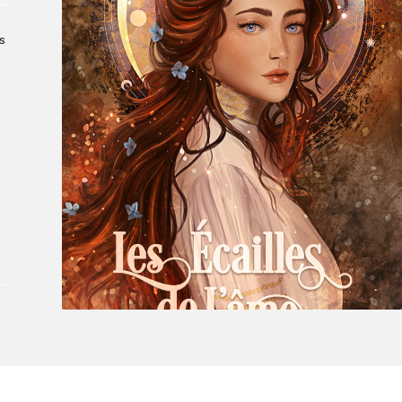
Le Salon dans la ville, espace
organisateur⋅rice
s
> SLM Pro