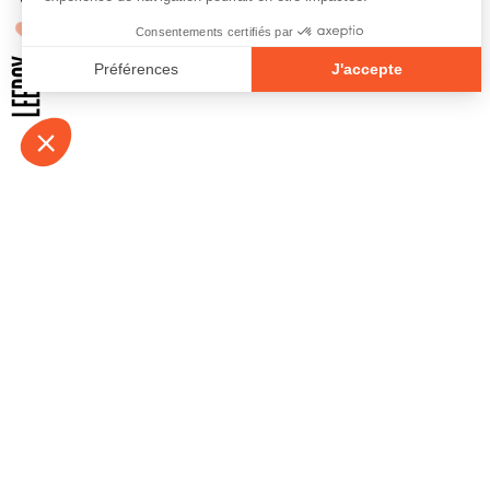
À propos
Contact
Emplois
Devenir bénévo
Espace médias
Vidéos et balad
Espace exposant·e⋅s
Espace enseign