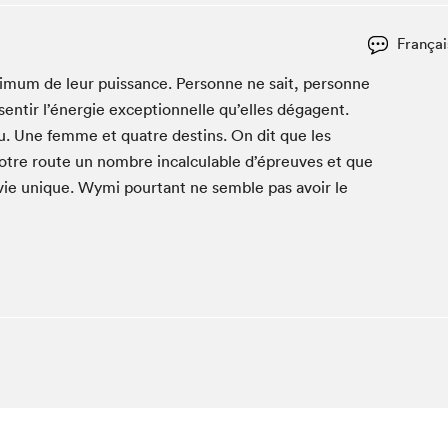
Club de lecture Braindate
Françai
Communication-Jeunesse au Salon
i­mum de leur puis­sance. Per­son­ne ne sait, per­son­ne
Le Salon dans ta classe
sen­tir l’énergie excep­tion­nelle qu’elles déga­gent.
La Maison des libraires
u. Une femme et qua­tre des­tins. On dit que les
Liseur Public
otre route un nom­bre incal­cu­la­ble d’épreuves et que
Vitrine du Festival littéraire international Metropolis
bleu
vie unique. Wymi pour­tant ne sem­ble pas avoir le
La lecture en cadeau
L'Aparté
SLM PRO