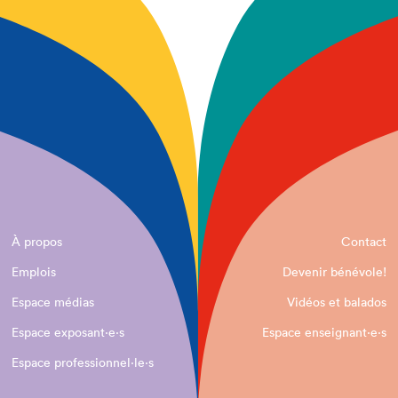
À propos
Contact
Emplois
Devenir bénévole!
Espace médias
Vidéos et balados
Espace exposant·e⋅s
Espace enseignant·e⋅s
Espace professionnel·le⋅s