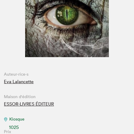
Espace enseignant·e·s
Espace pro
Auteur·rice·s
Eva Lalancette
Maison d'édition
ESSOR-LIVRES ÉDITEUR
Kiosque
1025
Prix