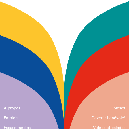
À propos
Contact
Emplois
Devenir bénévole!
Espace médias
Vidéos et balados