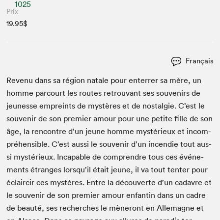
1025
Prix
19.95$
Français
Revenu dans sa région natale pour enter­rer sa mère, un
homme par­court les routes retrou­vant ses sou­venirs de
jeunesse empreints de mys­tères et de nos­tal­gie. C’est le
sou­venir de son pre­mier amour pour une petite fille de son
âge, la ren­con­tre d’un jeune homme mys­térieux et incom­
préhen­si­ble. C’est aus­si le sou­venir d’un incendie tout aus­
si mys­térieux. Inca­pable de com­pren­dre tous ces événe­
ments étranges lorsqu’il était jeune, il va tout ten­ter pour
éclair­cir ces mys­tères. Entre la décou­verte d’un cadavre et
le sou­venir de son pre­mier amour enfan­tin dans un cadre
de beauté, ses recherch­es le mèneront en Alle­magne et