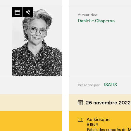
Auteur·rice
Danielle Chaperon
ISATIS
Présenté par
26 novembre 2022
Au kiosque
#1854
Palais des congrès de 