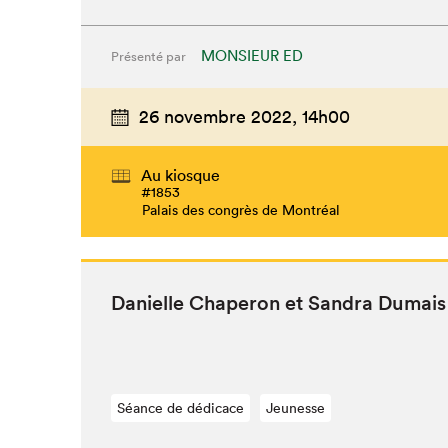
MONSIEUR ED
Présenté par
26 novembre 2022,
14h00
Au kiosque
#1853
Palais des congrès de Montréal
Danielle Chap­er­on et San­dra Dumai
Séance de dédicace
Jeunesse