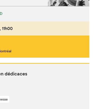
ED
Fermer
,
11h00
Montréal
 en dédicaces
nesse