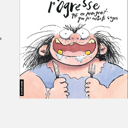
Le Salon dans la ville, espace
organisateur⋅rice
> SLM Pro
s