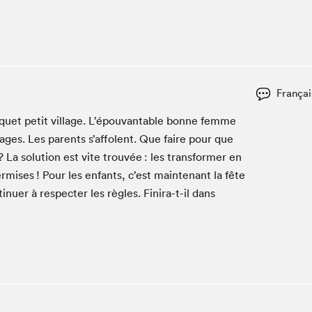
Club de lecture Braindate
Communication-Jeunesse au Salon
Le Salon dans ta classe
La Maison des libraires
Françai
Liseur Public
Vitrine du Festival littéraire international Metropolis
oquet petit vil­lage. L’épouvantable bonne femme
bleu
 sages. Les par­ents s’affolent. Que faire pour que
La lecture en cadeau
 La solu­tion est vite trou­vée : les trans­former en
L'Aparté
r­mis­es ! Pour les enfants, c’est main­tenant la fête
SLM PRO
in­uer à respecter les règles. Fini­ra-t-il dans