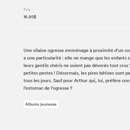
Studio Radio-Canada
Prix
Matinées scolaires
16.95$
Les matins Petits bonheurs (0-5 ans)
Espace Lis-moi MTL (12-18 ans)
Le grand jeu de lecture à voix haute du Salon
Espace Montréal-Nord
Une vilaine ogresse emmé­nage à prox­im­ité d’un c
a une par­tic­u­lar­ité : elle ne mange que les enfants
Tapis rouge des écrivain·e·s
leurs gen­tils chéris ne soient pas dévorés tout crus ?
Zone Manga
petites pestes ! Désor­mais, les pires bêtis­es sont pe
La Grande tournée de Bologne (Coin de survie des
tous les jours. Sauf pour Arthur qui, lui, préfère con­t
illustrateur·rice·s)
l’estomac de l’ogresse ?
Espace jeunesse Desjardins
Albums jeunesse
Archives
SLM 2021