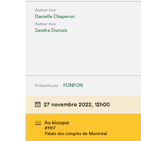
Auteur·rice
Danielle Chaperon
Auteur·rice
Sandra Dumais
FONFON
Présenté par
27 novembre 2022,
12h00
Au kiosque
#1107
Palais des congrès de Montréal