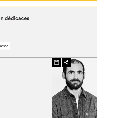
en dédicaces
nesse