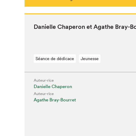
Danielle Chap­er­on et Agathe Bray-B
Séance de dédicace
Jeunesse
Auteur·rice
Danielle Chaperon
Auteur·rice
Agathe Bray-Bourret
Que cherc