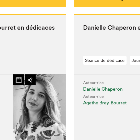
our­ret en dédicaces
Danielle Chap­er­on
Séance de dédicace
Jeu
Auteur·rice
Danielle Chaperon
Auteur·rice
Agathe Bray-Bourret
hez-vous?