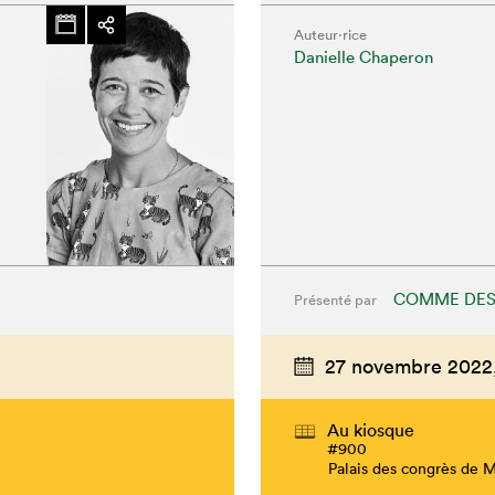
Auteur·rice
Danielle Chaperon
COMME DES
Présenté par
27 novembre 2022
Au kiosque
#900
Palais des congrès de 