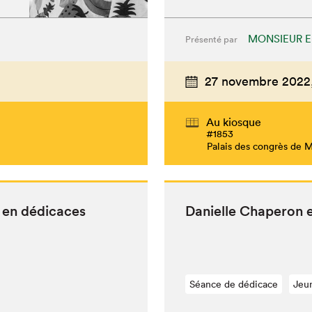
MONSIEUR 
Présenté par
27 novembre 2022
Au kiosque
#1853
Palais des congrès de 
s en dédicaces
Danielle Chap­er­on
Séance de dédicace
Jeu