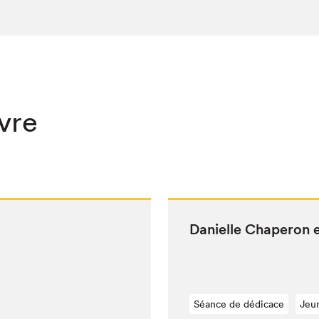
ivre
Danielle Chap­er­on
Séance de dédicace
Jeu