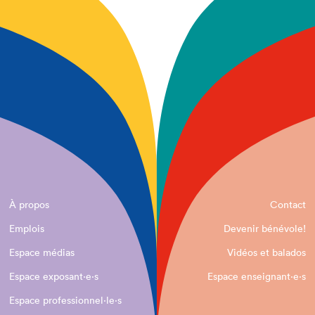
À propos
Contact
Emplois
Devenir bénévole!
Espace médias
Vidéos et balados
Espace exposant·e⋅s
Espace enseignant·e⋅s
Espace professionnel·le⋅s