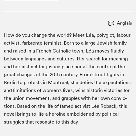
Anglais
How do you change the world? Meet Léa, poly­glot, labour
activist, far­brente fem­i­nist. Born to a large Jew­ish fam­i­ly
and raised in a French Catholic town, Léa moves flu­id­ly
between lan­guages and cul­tures. Her search for mean­ing
and her instinct for jus­tice place her at the cen­tre of the
great changes of the
20
th
cen­tu­ry. From street fights in
Berlin to protests in Mon­tre­al, she defies the expec­ta­tions
and lim­i­ta­tions of women’s lives, wins his­toric vic­to­ries for
the union move­ment, and grap­ples with her own con­vic­
tions. Based on the life of famed activist Léa Roback, this
nov­el brings to life a hero­ine embold­ened by polit­i­cal
strug­gles that res­onate to this day.