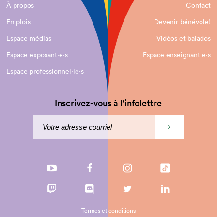
À propos
Contact
Emplois
Devenir bénévole!
Espace médias
Vidéos et balados
Espace exposant·e⋅s
Espace enseignant·e⋅s
Espace professionnel·le⋅s
Inscrivez-vous à l'infolettre
Termes et conditions