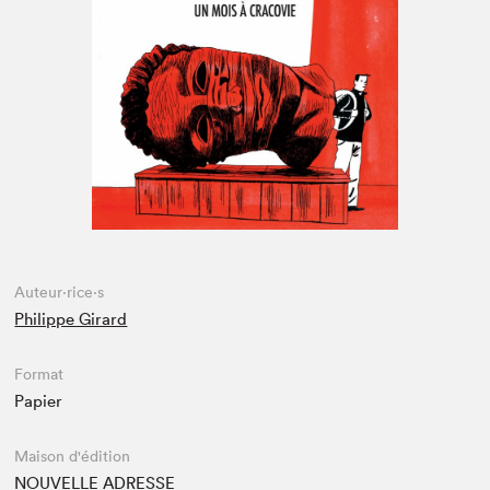
Espace enseignant·e·s
Espace pro
Auteur·rice·s
Philippe Girard
Format
Papier
Maison d'édition
NOUVELLE ADRESSE