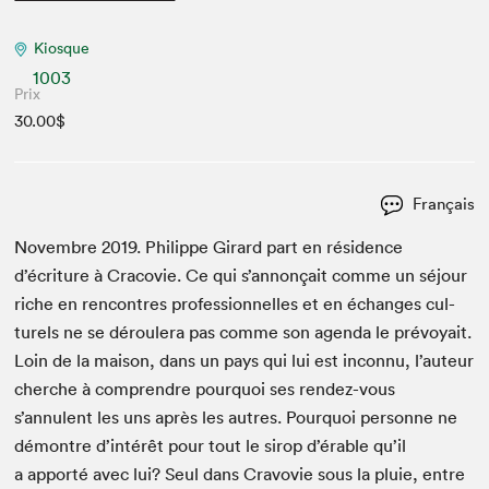
Kiosque
1003
Prix
30.00$
Français
Novem­bre
2019
. Philippe Girard part en rési­dence
d’écriture à Cra­covie. Ce qui s’annonçait comme un séjour
riche en ren­con­tres pro­fes­sion­nelles et en échanges cul­
turels ne se déroulera pas comme son agen­da le prévoy­ait.
Loin de la mai­son, dans un pays qui lui est incon­nu, l’auteur
cherche à com­pren­dre pourquoi ses ren­dez-vous
s’annulent les uns après les autres. Pourquoi per­son­ne ne
démon­tre d’intérêt pour tout le sirop d’érable qu’il
a apporté avec lui? Seul dans Cravovie sous la pluie, entre