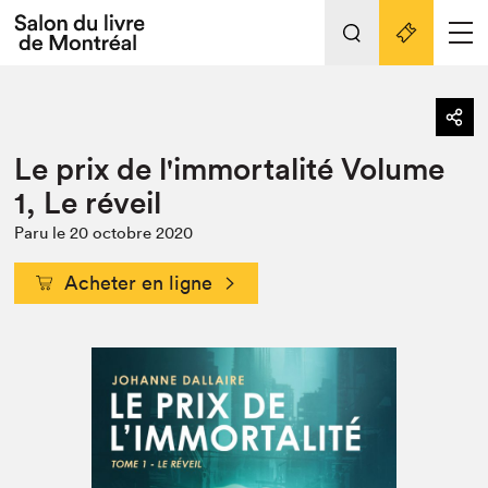
Tout sur l'édition 2022
Nos activités
retour
Le prix de l'immortalité Volume
Actualités
Liens pratiques
1, Le réveil
Édition 2022
Paru le 20 octobre 2020
Vidéos et Balados
Acheter en ligne
Planifier sa visite
Club de lecture Braindate
Nous connaître
Projets partenaires 2022
Espace médias
Espace exposant⋅e⋅s
Archives