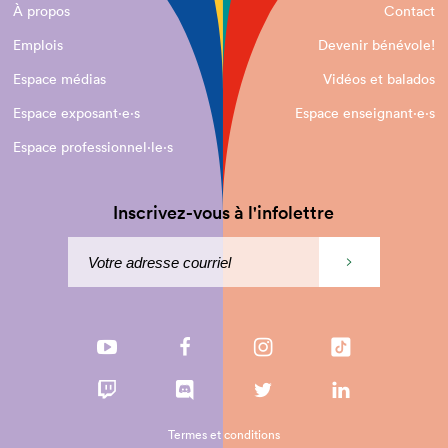
À propos
Contact
Emplois
Devenir bénévole!
Espace médias
Vidéos et balados
Espace exposant·e⋅s
Espace enseignant·e⋅s
Espace professionnel·le⋅s
Inscrivez-vous à l'infolettre
Termes et conditions