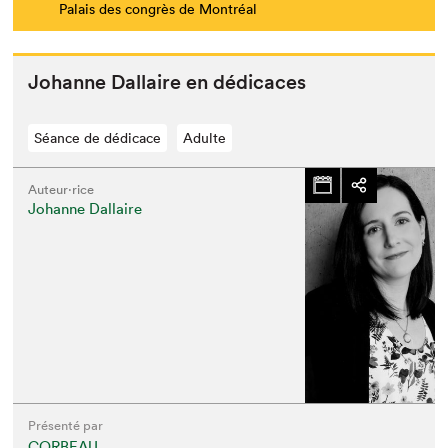
Palais des congrès de Montréal
Johanne Dal­laire en dédicaces
Séance de dédicace
Adulte
Auteur·rice
Johanne Dallaire
Présenté par
CORBEAU