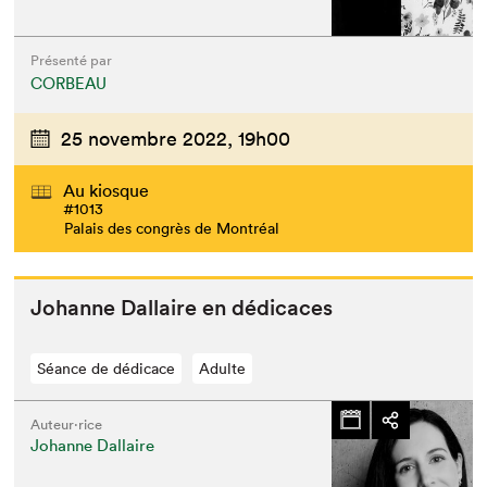
Présenté par
CORBEAU
25 novembre 2022,
19h00
Au kiosque
#1013
Palais des congrès de Montréal
Johanne Dal­laire en dédicaces
Séance de dédicace
Adulte
Auteur·rice
Johanne Dallaire