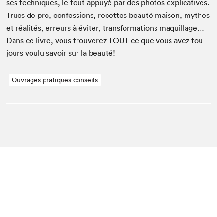
ses tech­niques, le tout appuyé par des pho­tos explica­tives.
Trucs de pro, con­fes­sions, recettes beauté mai­son, mythes
et réal­ités, erreurs à éviter, trans­for­ma­tions maquil­lage…
Dans ce livre, vous trou­verez
TOUT
ce que vous avez tou­
jours voulu savoir sur la beauté!
Ouvrages pratiques conseils