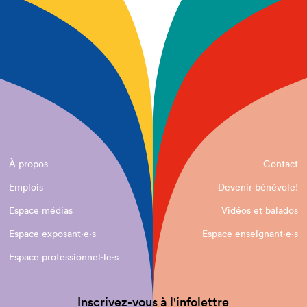
À propos
Contact
Emplois
Devenir bénévole!
Espace médias
Vidéos et balados
Espace exposant·e⋅s
Espace enseignant·e⋅s
Espace professionnel·le⋅s
Inscrivez-vous à l'infolettre