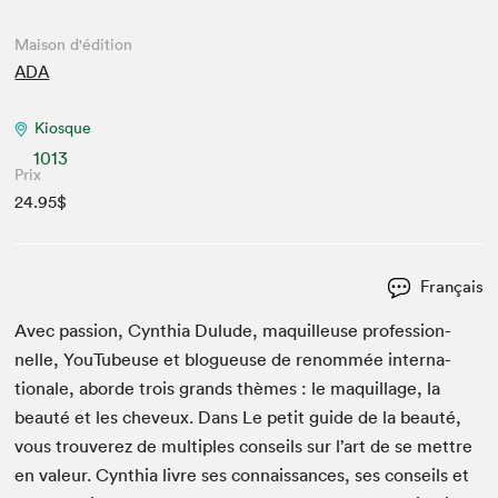
Maison d'édition
ADA
Kiosque
1013
Prix
24.95$
Français
Avec pas­sion, Cyn­thia Dulude, maquilleuse pro­fes­sion­
nelle, YouTubeuse et blogueuse de renom­mée inter­na­
tionale, abor­de trois grands thèmes : le maquil­lage, la
beauté et les cheveux. Dans Le petit guide de la beauté,
vous trou­verez de mul­ti­ples con­seils sur l’art de se met­tre
en valeur. Cyn­thia livre ses con­nais­sances, ses con­seils et