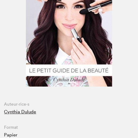
Espace enseignant·e·s
Espace pro
Auteur·rice·s
Cynthia Dulude
Format
Papier