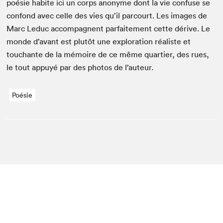
poésie habite ici un corps anonyme dont la vie con­fuse se
con­fond avec celle des vies qu’il par­court. Les images de
Marc Leduc accom­pa­g­nent par­faite­ment cette dérive. Le
monde d’avant est plutôt une explo­ration réal­iste et
touchante de la mémoire de ce même quarti­er, des rues,
le tout appuyé par des pho­tos de l’auteur.
Poésie