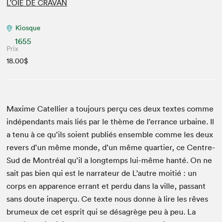
L’OIE DE CRAVAN
Kiosque
1655
Prix
18.00$
Maxime Catel­li­er a tou­jours perçu ces deux textes comme
indépen­dants mais liés par le thème de l’errance urbaine. Il
a tenu à ce qu’ils soient pub­liés ensem­ble comme les deux
revers d’un même monde, d’un même quarti­er, ce Cen­tre-
Sud de Mon­tréal qu’il a longtemps lui-même han­té. On ne
sait pas bien qui est le nar­ra­teur de L’autre moitié : un
corps en apparence errant et per­du dans la ville, pas­sant
sans doute inaperçu. Ce texte nous donne à lire les rêves
brumeux de cet esprit qui se désagrège peu à peu. La