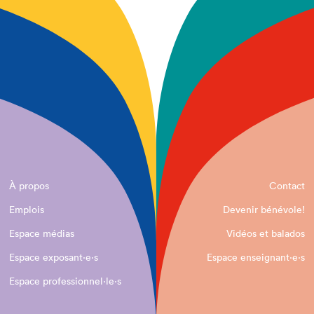
À propos
Contact
Emplois
Devenir bénévole!
Espace médias
Vidéos et balados
Espace exposant·e⋅s
Espace enseignant·e⋅s
Espace professionnel·le⋅s