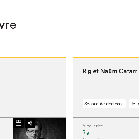
ivre
Rig et Naüm Cafarr
Séance de dédicace
Jeu
Auteur·rice
Rig