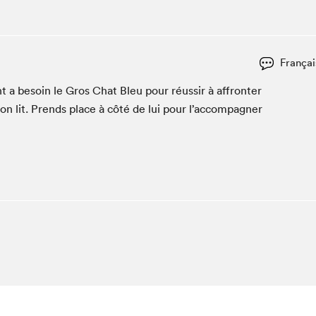
Club de lecture Braindate
Communication-Jeunesse au Salon
Le Salon dans ta classe
Françai
La Maison des libraires
t a besoin le Gros Chat Bleu pour réus­sir à affron­ter
Liseur Public
n lit. Prends place à côté de lui pour l’ac­com­pa­g­n­er
Vitrine du Festival littéraire international Metropolis
bleu
La lecture en cadeau
L'Aparté
SLM PRO