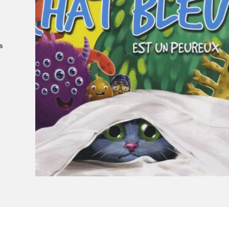
Le Salon dans la ville, espace
organisateur⋅rice
> SLM Pro
s