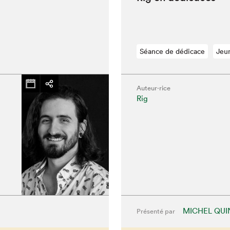
Séance de dédicace
Jeu
Auteur·rice
Rig
hez-vous?
MICHEL QUI
Présenté par