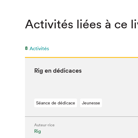
SLM 2020
SLM 2019
Activités liées à ce l
SLM 2018
8
Activités
Rig en dédicaces
Séance de dédicace
Jeunesse
Auteur·rice
Rig