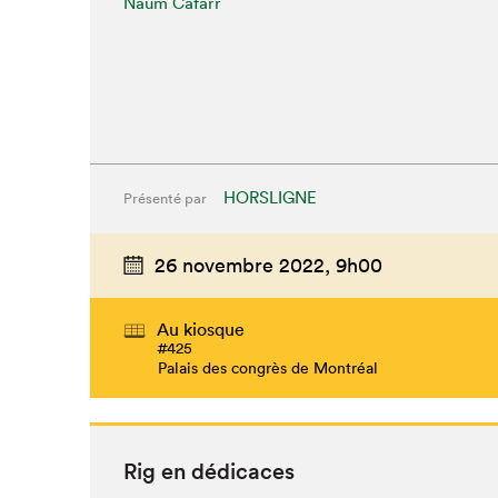
Naüm Cafarr
HORSLIGNE
Présenté par
26 novembre 2022,
9h00
Au kiosque
#425
Palais des congrès de Montréal
Rig en dédicaces