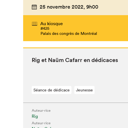
25 novembre 2022,
9h00
Au kiosque
#425
Palais des congrès de Montréal
Rig et Naüm Cafarr en dédicaces
Séance de dédicace
Jeunesse
Auteur·rice
Rig
Auteur·rice