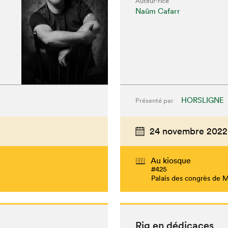
Auteur·rice
Naüm Cafarr
HORSLIGNE
Présenté par
24 novembre 2022
Au kiosque
#425
Palais des congrès de 
Rig en dédicaces