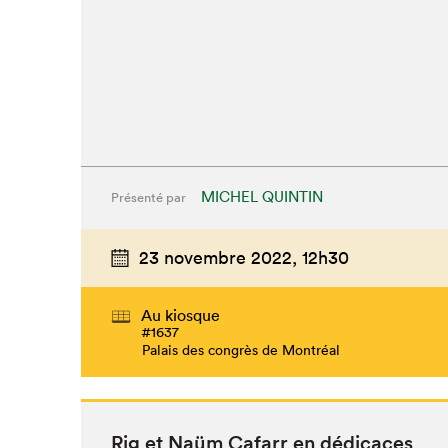
MICHEL QUINTIN
Présenté par
23 novembre 2022,
12h30
Au kiosque
#1637
Palais des congrès de Montréal
Rig et Naüm Cafarr en dédicaces