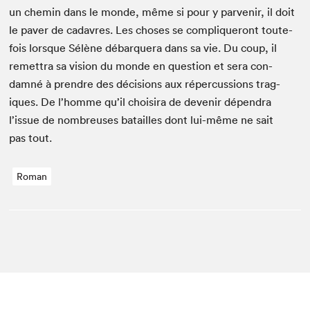
un chemin dans le monde, même si pour y par­venir, il doit
le paver de cadavres. Les choses se com­pli­queront toute­
fois lorsque Sélène débar­quera dans sa vie. Du coup, il
remet­tra sa vision du monde en ques­tion et sera con­
damné à pren­dre des déci­sions aux réper­cus­sions trag­
iques. De l’homme qu’il choisira de devenir dépen­dra
l’issue de nom­breuses batailles dont lui-même ne sait
pas tout.
Roman