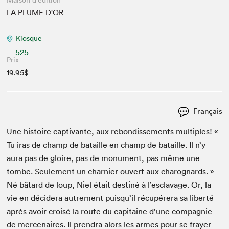
Maison d'édition
LA PLUME D'OR
Kiosque
525
Prix
19.95$
Français
Une his­toire cap­ti­vante, aux rebondisse­ments mul­ti­ples! «
Tu iras de champ de bataille en champ de bataille. Il n’y
aura pas de gloire, pas de mon­u­ment, pas même une
tombe. Seule­ment un charnier ouvert aux charog­nards. »
Né bâtard de loup, Niel était des­tiné à l’esclavage. Or, la
vie en décidera autrement puisqu’il récupér­era sa lib­erté
après avoir croisé la route du cap­i­taine d’une com­pag­nie
de mer­ce­naires. Il pren­dra alors les armes pour se fray­er