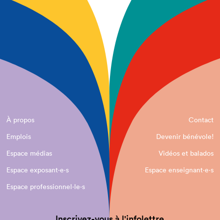
À propos
Contact
Emplois
Devenir bénévole!
Espace médias
Vidéos et balados
Espace exposant·e⋅s
Espace enseignant·e⋅s
Espace professionnel·le⋅s
Inscrivez-vous à l'infolettre