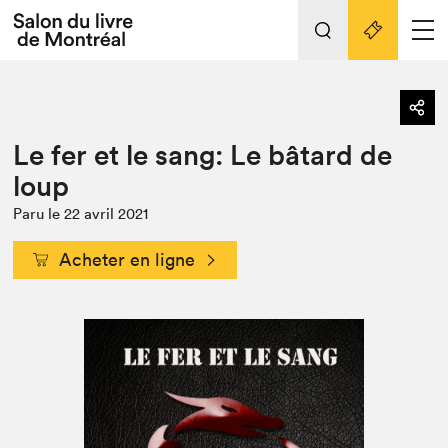
Tout sur l'édition 2022
Nos activités
retour
Le fer et le sang: Le bâtard de
Actualités
Liens pratiques
loup
Édition 2022
Paru le 22 avril 2021
Vidéos et Balados
Acheter en ligne
Planifier sa visite
Club de lecture Braindate
Nous connaître
Projets partenaires 2022
Espace médias
Espace exposant⋅e⋅s
Archives