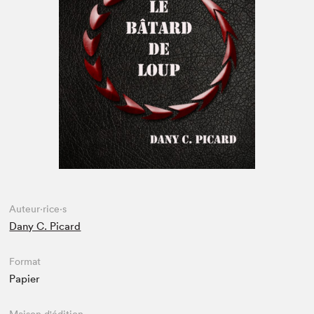
Espace enseignant·e·s
Espace pro
Auteur·rice·s
Dany C. Picard
Format
Papier