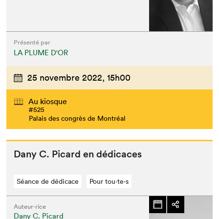
Présenté par
LA PLUME D'OR
25 novembre 2022,
15h00
Au kiosque
#525
Palais des congrès de Montréal
Dany C. Picard en dédicaces
Séance de dédicace
Pour tou⋅te⋅s
Auteur·rice
Dany C. Picard