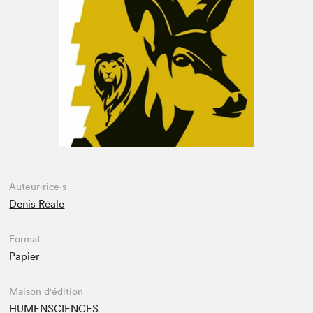
Espace enseignant·e·s
Espace pro
Auteur·rice·s
Denis Réale
Format
Papier
Maison d'édition
HUMENSCIENCES