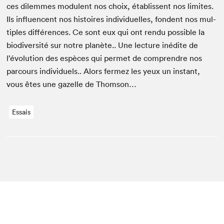
ces dilemmes mod­u­lent nos choix, étab­lis­sent nos lim­ites.
Ils influ­en­cent nos his­toires indi­vidu­elles, fondent nos mul­
ti­ples dif­férences. Ce sont eux qui ont ren­du pos­si­ble la
bio­di­ver­sité sur notre planète.. Une lec­ture inédite de
l’évo­lu­tion des espèces qui per­met de com­pren­dre nos
par­cours indi­vidu­els.. Alors fer­mez les yeux un instant,
vous êtes une gazelle de Thomson…
Essais