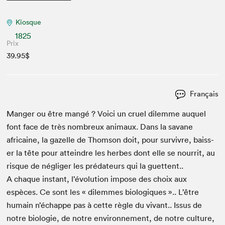
Kiosque
1825
Prix
39.95$
Français
Manger ou être mangé ? Voici un cru­el dilemme auquel
font face de très nom­breux ani­maux. Dans la savane
africaine, la gazelle de Thom­son doit, pour sur­vivre, baiss­
er la tête pour attein­dre les herbes dont elle se nour­rit, au
risque de nég­liger les pré­da­teurs qui la guet­tent..
A chaque instant, l’évo­lu­tion impose des choix aux
espèces. Ce sont les « dilemmes biologiques ».. L’être
humain n’échappe pas à cette règle du vivant.. Issus de
notre biolo­gie, de notre envi­ron­nement, de notre cul­ture,