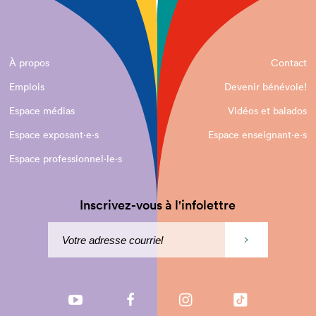
À propos
Contact
Emplois
Devenir bénévole!
Espace médias
Vidéos et balados
Espace exposant·e⋅s
Espace enseignant·e⋅s
Espace professionnel·le⋅s
Inscrivez-vous à l'infolettre