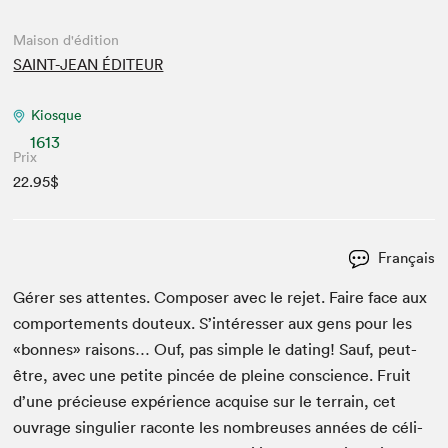
Maison d'édition
SAINT-JEAN ÉDITEUR
Kiosque
1613
Prix
22.95$
Français
Gér­er ses attentes. Com­pos­er avec le rejet. Faire face aux
com­porte­ments dou­teux. S’intéresser aux gens pour les
«bonnes» raisons… Ouf, pas sim­ple le dat­ing! Sauf, peut-
être, avec une petite pincée de pleine con­science. Fruit
d’une pré­cieuse expéri­ence acquise sur le ter­rain, cet
ouvrage sin­guli­er racon­te les nom­breuses années de céli­