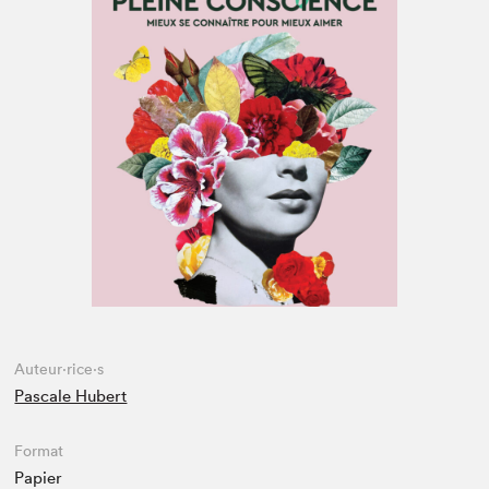
Espace enseignant·e·s
Espace pro
Auteur·rice·s
Pascale Hubert
Format
Papier