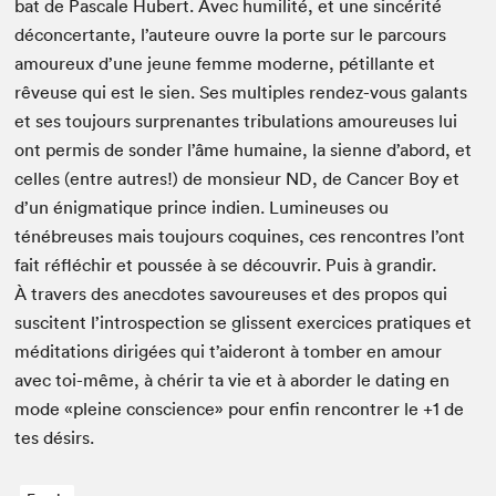
bat de Pas­cale Hubert. Avec humil­ité, et une sincérité
décon­cer­tante, l’auteure ouvre la porte sur le par­cours
amoureux d’une jeune femme mod­erne, pétil­lante et
rêveuse qui est le sien. Ses mul­ti­ples ren­dez-vous galants
et ses tou­jours sur­prenantes tribu­la­tions amoureuses lui
ont per­mis de son­der l’âme humaine, la sienne d’abord, et
celles (entre autres!) de mon­sieur
ND
, de Can­cer Boy et
d’un énig­ma­tique prince indi­en. Lumineuses ou
ténébreuses mais tou­jours coquines, ces ren­con­tres l’ont
fait réfléchir et poussée à se décou­vrir. Puis à grandir.
À tra­vers des anec­dotes savoureuses et des pro­pos qui
sus­ci­tent l’introspection se glis­sent exer­ci­ces pra­tiques et
médi­ta­tions dirigées qui t’aideront à tomber en amour
avec toi-même, à chérir ta vie et à abor­der le dat­ing en
mode «pleine con­science» pour enfin ren­con­tr­er le +
1
de
tes désirs.