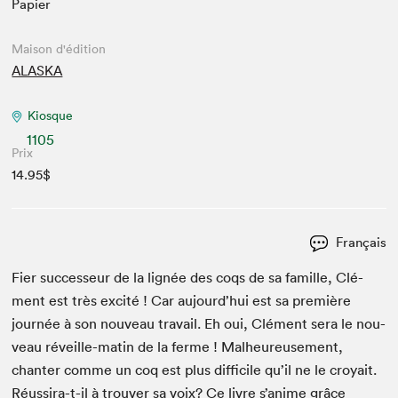
Papier
Maison d'édition
ALASKA
Kiosque
1105
Prix
14.95$
Français
Fier suc­cesseur de la lignée des coqs de sa famille, Clé­
ment est très excité ! Car aujourd’hui est sa pre­mière
journée à son nou­veau tra­vail. Eh oui, Clé­ment sera le nou­
veau réveille-matin de la ferme ! Mal­heureuse­ment,
chanter comme un coq est plus dif­fi­cile qu’il ne le croy­ait.
Réus­sira-t-il à trou­ver sa voix? Ce livre s’anime grâce