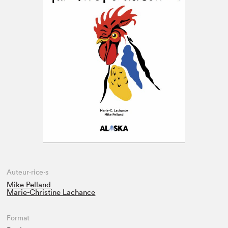
Espace enseignant·e·s
Espace pro
Auteur·rice·s
Mike Pelland
Marie-Christine Lachance
Format