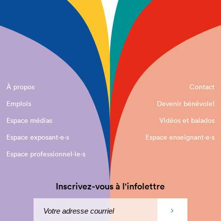
À propos
Contact
Emplois
Devenir bénévole!
Espace médias
Vidéos et balados
Espace exposant·e⋅s
Espace enseignant·e⋅s
Espace professionnel·le⋅s
Inscrivez-vous à l'infolettre