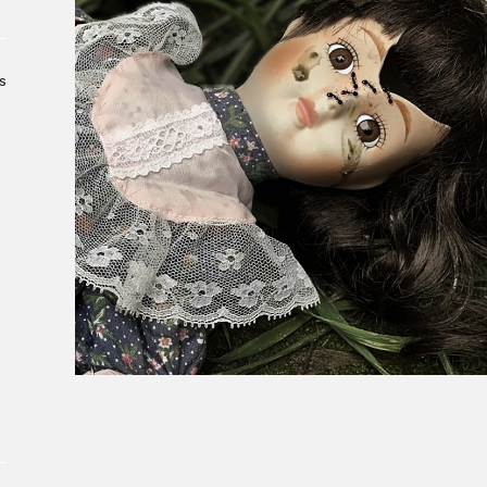
Le Salon dans la ville, espace
organisateur⋅rice
> SLM Pro
s