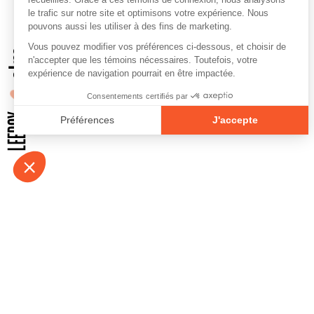
À propos
Contact
Emplois
Devenir bénévo
Espace médias
Vidéos et balad