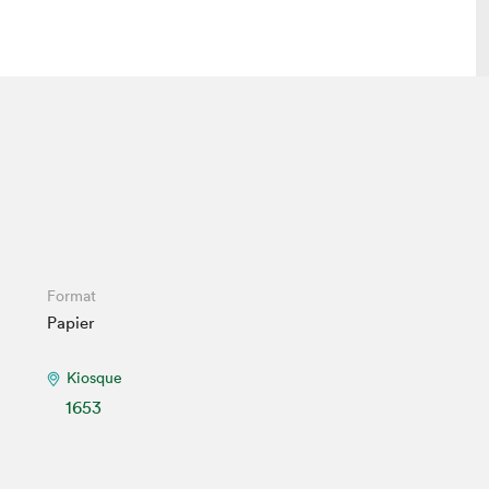
 visite
Nous connaître
lon
À propos
ée
Mission et valeurs
uverture
Équipe
au Salon
Politique de prévention du
Format
harcèlement
Papier
al Traiteur
Politique d’écoresponsabilité
uestions des
e⋅s
Kiosque
1653