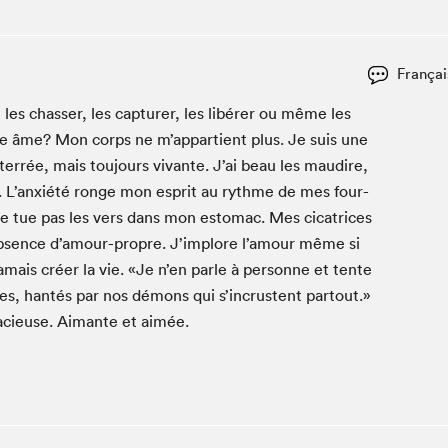
Club de lecture Braindate
Communication-Jeunesse au Salon
Françai
Le Salon dans ta classe
es chas­s­er, les cap­tur­er, les libér­er ou même les
La Maison des libraires
notre âme? Mon corps ne m’appartient plus. Je suis une
Liseur Public
ter­rée, mais tou­jours vivante. J’ai beau les maudire,
Vitrine du Festival littéraire international Metropolis
bleu
. L’anxiété ronge mon esprit au rythme de mes four­
La lecture en cadeau
 tue pas les vers dans mon estom­ac. Mes cica­tri­ces
L'Aparté
 absence d’amour-propre. J’implore l’amour même si
SLM PRO
mais créer la vie. «Je n’en par­le à per­son­ne et tente
res, han­tés par nos démons qui s’in­crus­tent partout.»
­cieuse. Aimante et aimée.