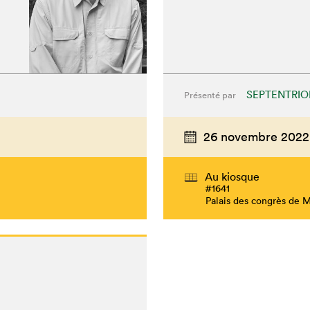
SEPTENTRIO
Présenté par
26 novembre 2022
hez-vous?
Au kiosque
#1641
Palais des congrès de 