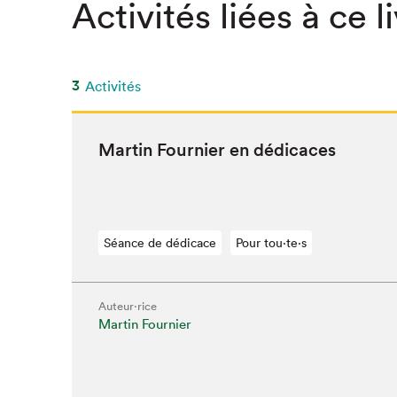
Activités liées à ce l
SLM 2020
SLM 2019
SLM 2018
3
Activités
Mar­tin Fournier en dédicaces
Séance de dédicace
Pour tou⋅te⋅s
Auteur·rice
Martin Fournier