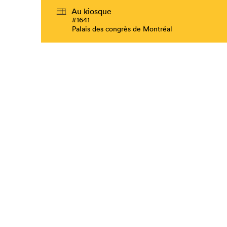
Au kiosque
#1641
Palais des congrès de Montréal