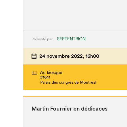
SEPTENTRION
Présenté par
24 novembre 2022,
16h00
Que cherc
Au kiosque
#1641
Palais des congrès de Montréal
Mar­tin Fournier en dédicaces