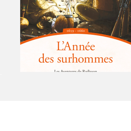
Le Salon dans la ville, espace
organisateur⋅rice
> SLM Pro