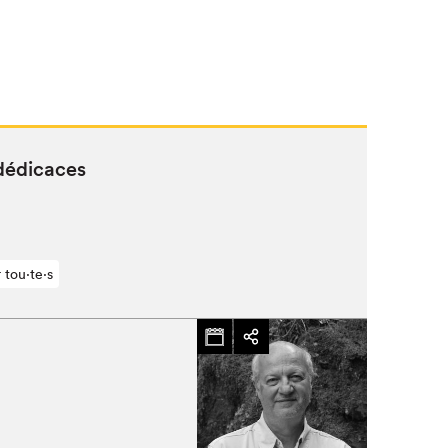
 dédicaces
 tou⋅te⋅s