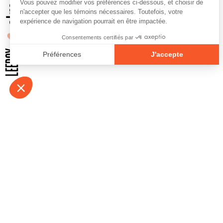
À propos
Contact
Emplois
Devenir bénévo
Espace médias
Vidéos et balad