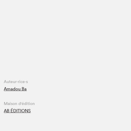
Espace enseignant·e·s
Espace pro
Auteur·rice·s
Amadou Ba
Maison d'édition
AB ÉDITIONS