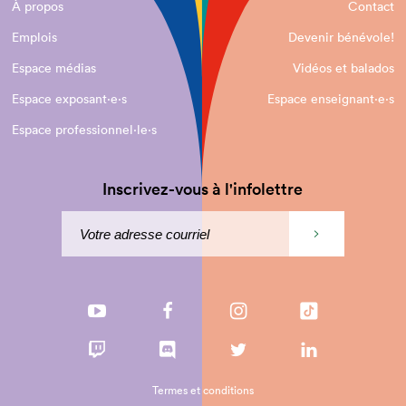
À propos
Contact
Emplois
Devenir bénévole!
Espace médias
Vidéos et balados
Espace exposant·e⋅s
Espace enseignant·e⋅s
Espace professionnel·le⋅s
Inscrivez-vous à l'infolettre
Termes et conditions