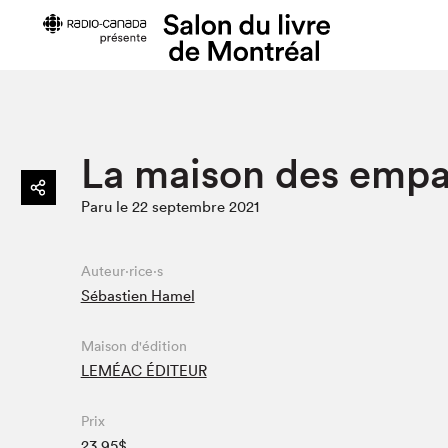
Édition 2022
Planifier sa
La maison des empai
Toute la programmation
Plan du Sa
Paru le 22 septembre 2021
> Au Palais
Prix d'entr
> Dans la ville
Heures d'o
> En ligne
Se rendre 
Auteur·rice·s
Sébastien Hamel
Liste des exposant·e·s
Menus Capit
Liste des auteur·rice·s
Foire aux q
visiteur⋅eus
Maison d'édition
LEMÉAC ÉDITEUR
Prix
Projets partenaires 2022
23.95$