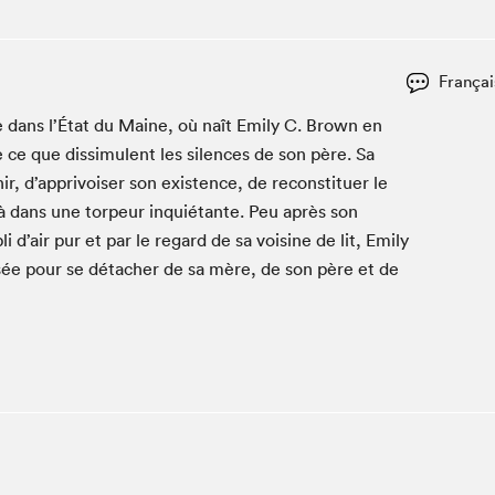
Club de lecture Braindate
Communication-Jeunesse au Salon
Françai
Le Salon dans ta classe
e dans l’État du Maine, où naît Emi­ly C. Brown en
La Maison des libraires
e ce que dis­simu­lent les silences de son père. Sa
Liseur Public
hir, d’apprivoiser son exis­tence, de recon­stituer le
Vitrine du Festival littéraire international Metropolis
bleu
-là dans une tor­peur inquié­tante. Peu après son
La lecture en cadeau
 d’air pur et par le regard de sa voi­sine de lit, Emi­ly
L'Aparté
ssée pour se détach­er de sa mère, de son père et de
SLM PRO