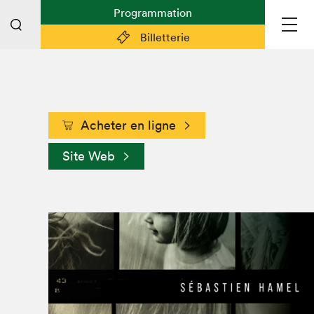
Programmation
Billetterie
Liens pratiques
Acheter en ligne
Plan du Salon
Planifier sa visite (prix d'entrée,
Site Web
horaire, info pratiques)
Billetterie: achetez vos billets!
FAQ visiteur·euse·s
Espace professionnel·le·s
Espace enseignant·e·s
Espace médias
Devenir bénévole
Espace exposant·e·s