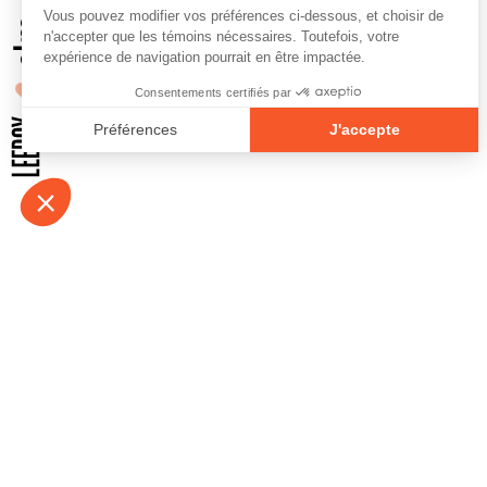
À propos
Contact
Emplois
Devenir bénévo
Espace médias
Vidéos et balad