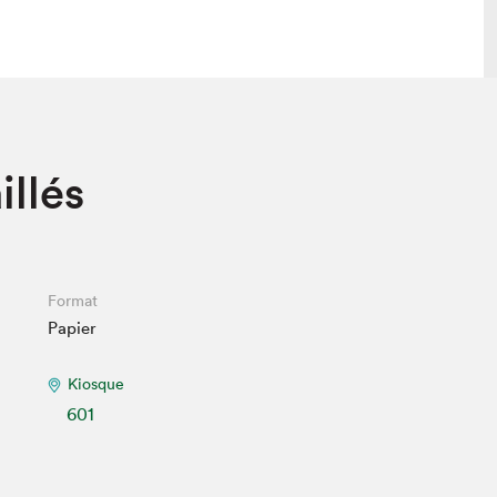
 visite
Nous connaître
llés
lon
À propos
ée
Mission et valeurs
uverture
Équipe
au Salon
Politique de prévention du
Format
harcèlement
Papier
al Traiteur
Politique d’écoresponsabilité
uestions des
e⋅s
Kiosque
601