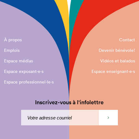
À propos
Contact
Emplois
Devenir bénévole!
Espace médias
Vidéos et balados
Espace exposant·e⋅s
Espace enseignant·e⋅s
Espace professionnel·le⋅s
Inscrivez-vous à l'infolettre