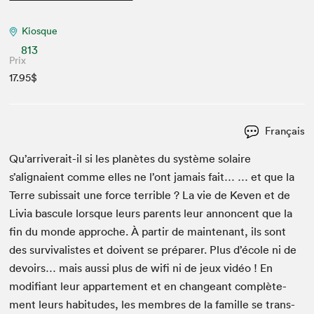
Kiosque
813
Prix
17.95$
Français
Qu’arriverait-il si les planètes du sys­tème solaire
s’alignaient comme elles ne l’ont jamais fait… … et que la
Terre subis­sait une force ter­ri­ble ? La vie de Keven et de
Livia bas­cule lorsque leurs par­ents leur annon­cent que la
fin du monde approche. À par­tir de main­tenant, ils sont
des sur­vival­istes et doivent se pré­par­er. Plus d’école ni de
devoirs… mais aus­si plus de wifi ni de jeux vidéo ! En
mod­i­fi­ant leur apparte­ment et en changeant com­plète­
ment leurs habi­tudes, les mem­bres de la famille se trans­