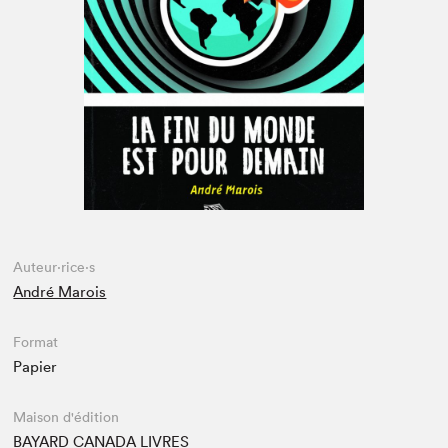
Espace enseignant·e·s
Espace pro
Auteur·rice·s
André Marois
Format
Papier
Maison d'édition
BAYARD CANADA LIVRES