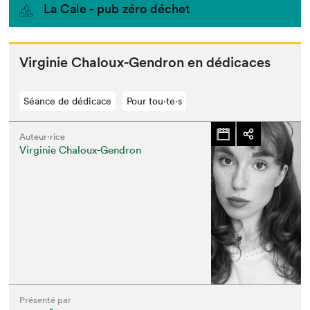
La Cale - pub zéro déchet
Vir­ginie Chaloux-Gen­dron en dédicaces
Séance de dédicace
Pour tou⋅te⋅s
Auteur·rice
Virginie Chaloux-Gendron
Présenté par