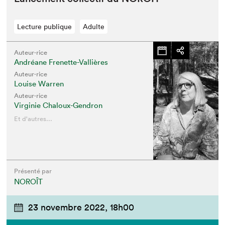
Lecture publique
Adulte
Auteur·rice
Andréane Frenette-Vallières
Auteur·rice
Louise Warren
Auteur·rice
Virginie Chaloux-Gendron
Et d'autres...
Présenté par
NOROÎT
23 novembre 2022,
18h00