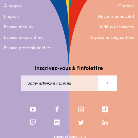
À propos
Contact
Emplois
Devenir bénévole!
Espace médias
Vidéos et balados
Espace exposant·e⋅s
Espace enseignant·e⋅s
Espace professionnel·le⋅s
Inscrivez-vous à l'infolettre
Termes et conditions