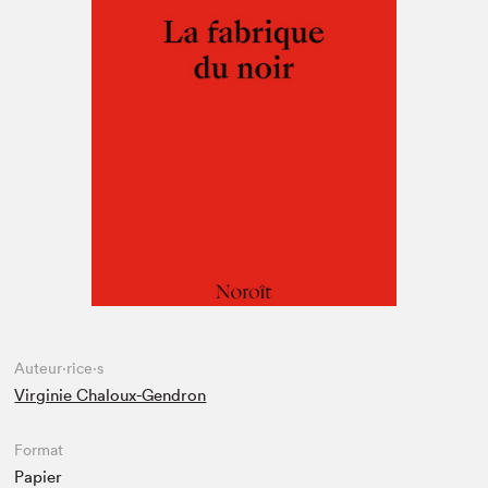
Espace enseignant·e·s
Espace pro
Auteur·rice·s
Virginie Chaloux-Gendron
Format
Papier