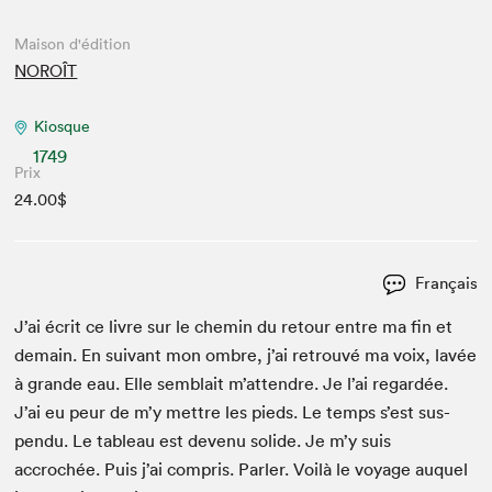
Maison d'édition
NOROÎT
Kiosque
1749
Prix
24.00$
Français
J’ai écrit ce livre sur le chemin du retour entre ma fin et
demain. En suiv­ant mon ombre, j’ai retrou­vé ma voix, lavée
à grande eau. Elle sem­blait m’attendre. Je l’ai regardée.
J’ai eu peur de m’y met­tre les pieds. Le temps s’est sus­
pendu. Le tableau est devenu solide. Je m’y suis
accrochée. Puis j’ai com­pris. Par­ler. Voilà le voy­age auquel