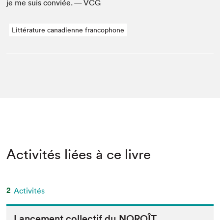
je me suis con­viée. —
VCG
Littérature canadienne francophone
Activités liées à ce livre
2
Activités
Lance­ment col­lec­tif du
NOROÎT