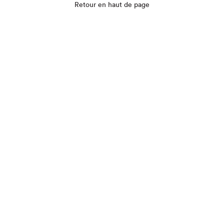
Que cherchez-vous?
Retour en haut de page