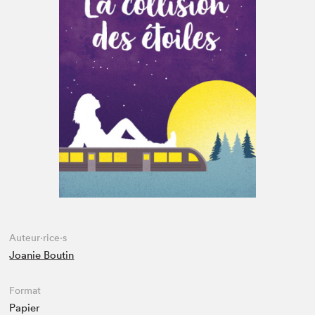
Espace enseignant·e·s
Espace pro
Auteur·rice·s
Joanie Boutin
Format
Papier