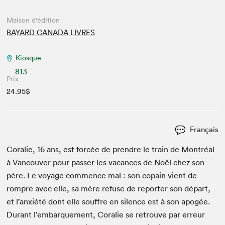
Maison d'édition
BAYARD CANADA LIVRES
Kiosque
813
Prix
24.95$
Français
Coralie,
16
ans, est for­cée de pren­dre le train de Mon­tréal
à Van­cou­ver pour pass­er les vacances de Noël chez son
père. Le voy­age com­mence mal : son copain vient de
rompre avec elle, sa mère refuse de reporter son départ,
et l’anxiété dont elle souf­fre en silence est à son apogée.
Durant l’embarquement, Coralie se retrou­ve par erreur