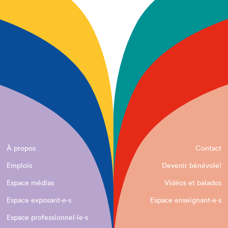
À propos
Contact
Emplois
Devenir bénévole!
Espace médias
Vidéos et balados
Espace exposant·e⋅s
Espace enseignant·e⋅s
Espace professionnel·le⋅s