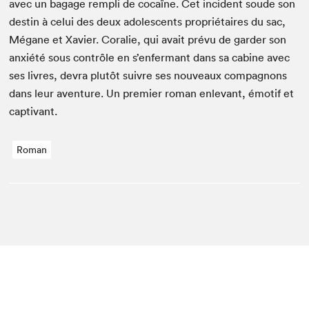
avec un bagage rem­pli de cocaïne. Cet inci­dent soude son
des­tin à celui des deux ado­les­cents pro­prié­taires du sac,
Mégane et Xavier. Coralie, qui avait prévu de garder son
anx­iété sous con­trôle en s’enfermant dans sa cab­ine avec
ses livres, devra plutôt suiv­re ses nou­veaux com­pagnons
dans leur aven­ture. Un pre­mier roman enl­e­vant, émo­tif et
captivant.
Roman