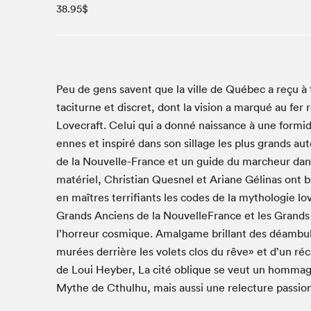
38.95$
Studio Radio-Canada
Matinées scolaires
Les matins Petits bonheurs (0-5 ans)
Espace Lis-moi MTL (12-18 ans)
Peu de gens savent que la ville de Québec a reçu à 
Le grand jeu de lecture à voix haute du Salon
tac­i­turne et dis­cret, dont la vision a mar­qué au fer 
Espace Montréal-Nord
Love­craft. Celui qui a don­né nais­sance à une for­mi­
ennes et inspiré dans son sil­lage les plus grands a
Tapis rouge des écrivain·e·s
de la Nou­velle-France et un guide du marcheur dans l
Zone Manga
matériel, Chris­t­ian Ques­nel et Ari­ane Géli­nas ont
La Grande tournée de Bologne (Coin de survie des
illustrateur·rice·s)
en maîtres ter­ri­fi­ants les codes de la mytholo­gie lov
Grands Anciens de la Nou­velle­France et les Grands 
Espace jeunesse Desjardins
l’horreur cos­mique. Amal­game bril­lant des déam­bu­l
murées der­rière les volets clos du rêve» et d’un réc­i
de Loui Hey­ber, La cité oblique se veut un hom­mage 
Archives
Mythe de Cthul­hu, mais aus­si une relec­ture pas­sio
SLM 2021