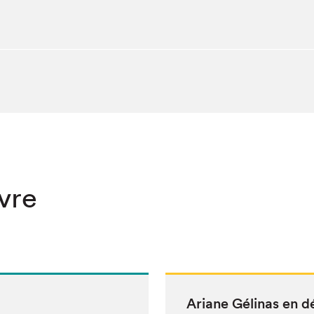
ivre
Ari­ane Géli­nas en 