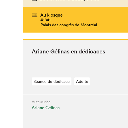
Au kiosque
#1841
Palais des congrès de Montréal
Ari­ane Géli­nas en dédicaces
Séance de dédicace
Adulte
Auteur·rice
Ariane Gélinas