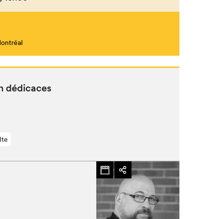
Montréal
 en dédicaces
lte