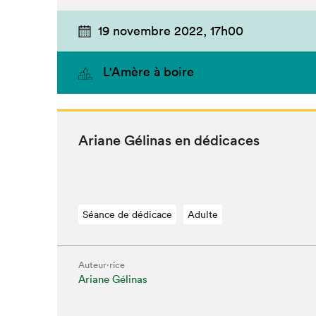
19 novembre 2022,
17h00
L'Amère à boire
Ari­ane Géli­nas en dédicaces
Séance de dédicace
Adulte
Que cherc
Auteur·rice
Ariane Gélinas