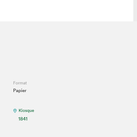
 visite
Nous connaître
lon
À propos
ée
Mission et valeurs
uverture
Équipe
au Salon
Politique de prévention du
Format
harcèlement
Papier
al Traiteur
Politique d’écoresponsabilité
uestions des
e⋅s
Kiosque
1841