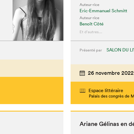
Auteur·rice
Eric-Emmanuel Schmitt
Auteur·rice
Benoît Côté
Et d'autres...
SALON DU L
Présenté par
26 novembre 2022
Espace littéraire
Palais des congrès de 
Ari­ane Géli­nas en 