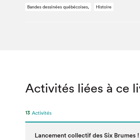
Bandes dessinées québécoises,
Histoire
SLM 2020
SLM 2019
SLM 2018
Activités liées à ce l
13
Activités
Lance­ment col­lec­tif des Six Brumes !