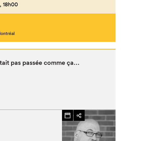
,
18h00
Montréal
 s’é­tait pas passée comme ça…