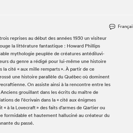
Club de lecture Braindate
Communication-Jeunesse au Salon
Le Salon dans ta classe
Françai
La Maison des libraires
trois repris­es au début des années
1930
un vis­i­teur
Liseur Public
rouge la lit­téra­ture fan­tas­tique : Howard Phillips
Vitrine du Festival littéraire international Metropolis
da­ble mytholo­gie peu­plée de créa­tures antédilu­vi­
bleu
uteurs du genre a rédigé pour lui-même une his­toire
La lecture en cadeau
a cité « aux mille rem­parts ». À par­tir de ce
L'Aparté
 brossé une his­toire par­al­lèle du Québec où domi­nent
SLM PRO
e­crafti­enne. On assiste ain­si à la ren­con­tre entre les
Anciens grouil­lant dans les écrits du maître de
a­tions de l’écrivain dans la « cité aux énigmes
t « à la Love­craft » des faits d’armes de Qarti­er ou
for­mi­da­ble et haute­ment hal­lu­ciné au créa­teur du
n­nante du passé.