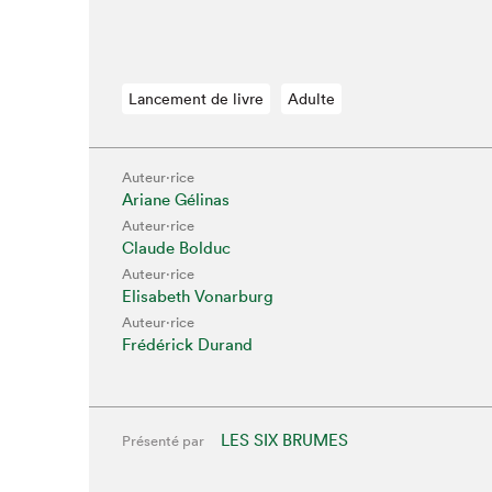
Lancement de livre
Adulte
Auteur·rice
Ariane Gélinas
Auteur·rice
Claude Bolduc
Auteur·rice
Elisabeth Vonarburg
Auteur·rice
Frédérick Durand
LES SIX BRUMES
Présenté par