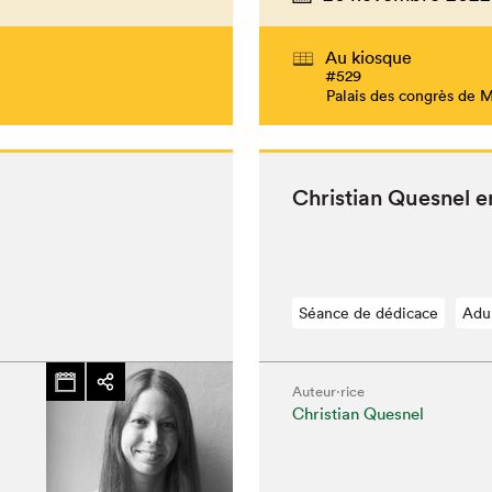
Au kiosque
#529
Palais des congrès de 
Chris­t­ian Ques­nel
Séance de dédicace
Adu
Auteur·rice
Christian Quesnel