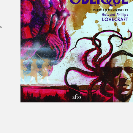
Le Salon dans la ville, espace
organisateur⋅rice
> SLM Pro
s