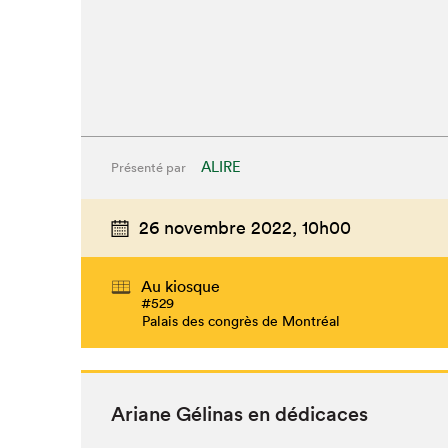
ALIRE
Présenté par
26 novembre 2022,
10h00
Au kiosque
#529
Palais des congrès de Montréal
Ari­ane Géli­nas en dédicaces