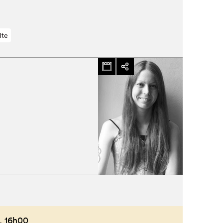
lte
,
16h00