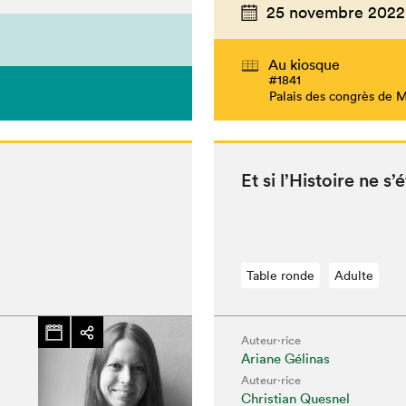
25 novembre 2022
Au kiosque
#1841
Palais des congrès de 
Et si l’His­toire ne
Table ronde
Adulte
hez-vous?
Auteur·rice
Ariane Gélinas
Auteur·rice
Christian Quesnel