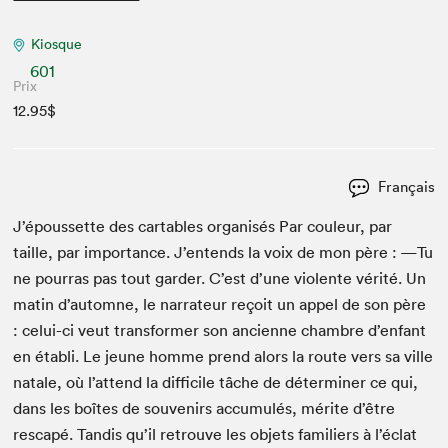
Kiosque
601
Prix
12.95$
Français
J’époussette des carta­bles organ­isés Par couleur, par
taille, par impor­tance. J’entends la voix de mon père : —Tu
ne pour­ras pas tout garder. C’est d’une vio­lente vérité. Un
matin d’automne, le nar­ra­teur reçoit un appel de son père
: celui-ci veut trans­former son anci­enne cham­bre d’enfant
en établi. Le jeune homme prend alors la route vers sa ville
natale, où l’attend la dif­fi­cile tâche de déter­min­er ce qui,
dans les boîtes de sou­venirs accu­mulés, mérite d’être
rescapé. Tan­dis qu’il retrou­ve les objets fam­i­liers à l’éclat