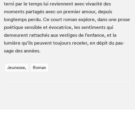
terni par le temps lui revi­en­nent avec vivac­ité des
moments partagés avec un pre­mier amour, depuis
longtemps per­du. Ce court roman explore, dans une prose
poé­tique sen­si­ble et évo­ca­trice, les sen­ti­ments qui
demeurent rat­tachés aux ves­tiges de l’enfance, et la
lumière qu’ils peu­vent tou­jours recel­er, en dépit du pas­
sage des années.
Jeunesse,
Roman