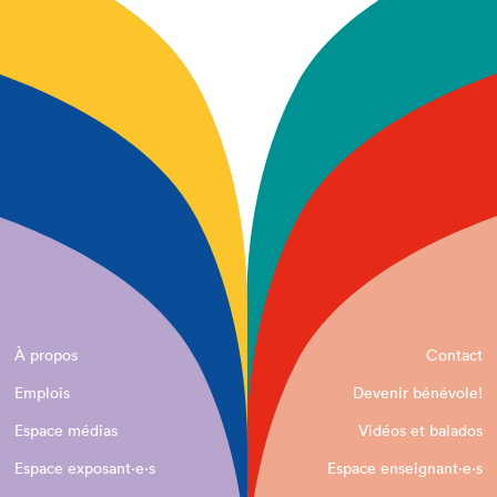
À propos
Contact
Emplois
Devenir bénévole!
Espace médias
Vidéos et balados
Espace exposant·e⋅s
Espace enseignant·e⋅s