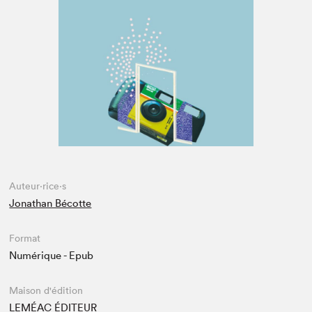
Espace enseignant·e·s
Espace pro
Auteur·rice·s
Jonathan Bécotte
Format
Numérique - Epub
Maison d'édition
LEMÉAC ÉDITEUR