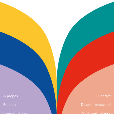
À propos
Contact
Emplois
Devenir bénévole!
Espace médias
Vidéos et balados