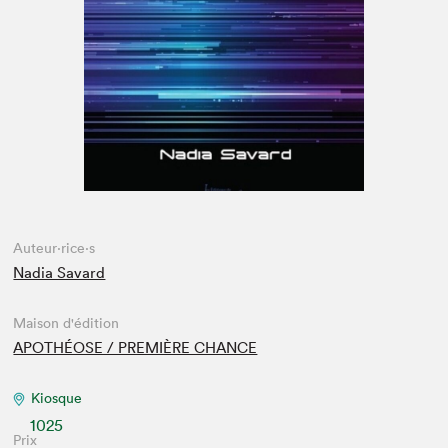
Espace enseignant·e·s
Espace pro
Auteur·rice·s
Nadia Savard
Maison d'édition
APOTHÉOSE / PREMIÈRE CHANCE
Kiosque
1025
Prix