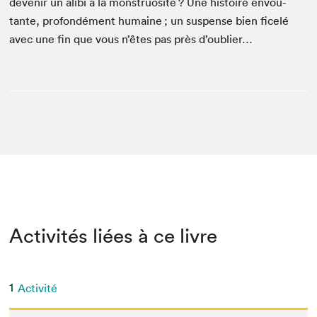
devenir un ali­bi à la mon­stru­osité ? Une his­toire envoû­
tante, pro­fondé­ment humaine ; un sus­pense bien ficelé
avec une fin que vous n’êtes pas près d’oublier…
Activités liées à ce livre
1
Activité