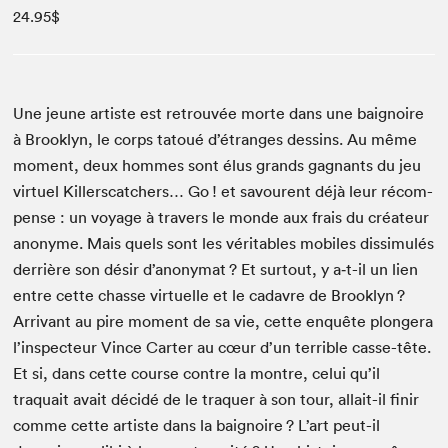
24.95$
Une jeune artiste est retrou­vée morte dans une baig­noire
à Brook­lyn, le corps tatoué d’étranges dessins. Au même
moment, deux hommes sont élus grands gag­nants du jeu
virtuel Killer­scatch­ers… Go ! et savourent déjà leur récom­
pense : un voy­age à tra­vers le monde aux frais du créa­teur
anonyme. Mais quels sont les véri­ta­bles mobiles dis­simulés
der­rière son désir d’anonymat ? Et surtout, y a‑t-il un lien
entre cette chas­se virtuelle et le cadavre de Brook­lyn ?
Arrivant au pire moment de sa vie, cette enquête plongera
l’inspecteur Vince Carter au cœur d’un ter­ri­ble casse-tête.
Et si, dans cette course con­tre la mon­tre, celui qu’il
traquait avait décidé de le tra­quer à son tour, allait-il finir
comme cette artiste dans la baig­noire ? L’art peut-il