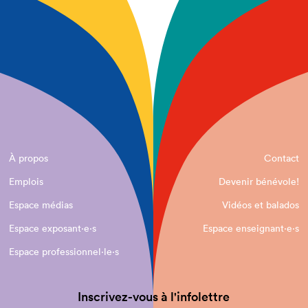
À propos
Contact
Emplois
Devenir bénévole!
Espace médias
Vidéos et balados
Espace exposant·e⋅s
Espace enseignant·e⋅s
Espace professionnel·le⋅s
Inscrivez-vous à l'infolettre