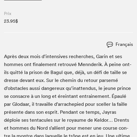
Prix
23.95$
Français
Après deux mois d’intensives recherch­es, Garin et ses
hommes ont finale­ment retrou­vé Men­nderik. À peine ont-
ils quit­té la prison de Bag­ul que, déjà, un défi de taille se
dresse devant eux. Sur le chemin du retour parsemé
d’obstacles aus­si dan­gereux qu’inattendus, le jeune prince
se con­sacre à un long et érein­tant entraine­ment. Épaulé
par Glo­daar, il tra­vaille d’arrachepied pour sceller la faille
présente dans son esprit. Pen­dant ce temps, Jayras
déploie ses ten­tac­ules sur le roy­aume de Kel­dor… Drents
et hommes du Nord s’allient pour men­er une course con­
tre la mon­tre dans laque­lle le trône est en jeu. Une ultime