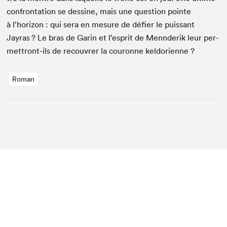
con­fronta­tion se des­sine, mais une ques­tion pointe
à l’horizon : qui sera en mesure de défi­er le puis­sant
Jayras ? Le bras de Garin et l’esprit de Men­nderik leur per­
me­t­tront-ils de recou­vr­er la couronne keldorienne ?
Roman