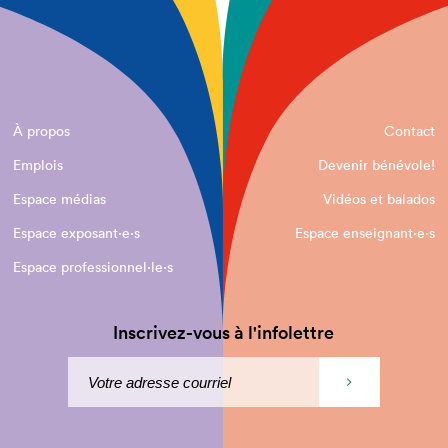
À propos
Contact
Emplois
Devenir bénévole!
Espace médias
Vidéos et balados
Espace exposant·e⋅s
Espace enseignant·e⋅s
Espace professionnel·le⋅s
Inscrivez-vous à l'infolettre