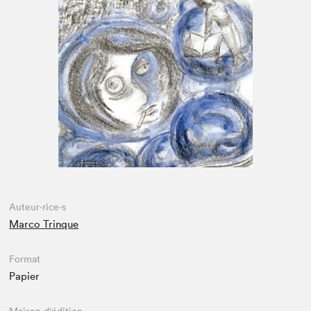
Espace enseignant·e·s
Espace pro
Auteur·rice·s
Marco Trinque
Format
Papier