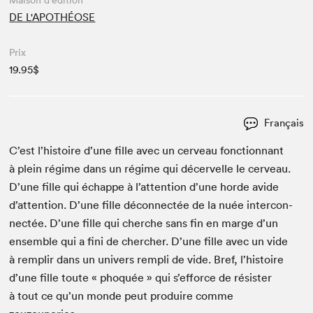
Maison d'édition
DE L'APOTHÉOSE
Prix
19.95$
Français
C’est l’histoire d’une fille avec un cerveau fonc­tion­nant
à plein régime dans un régime qui décervelle le cerveau.
D’une fille qui échappe à l’attention d’une horde avide
d’attention. D’une fille décon­nec­tée de la nuée inter­con­
nec­tée. D’une fille qui cherche sans fin en marge d’un
ensem­ble qui a fini de chercher. D’une fille avec un vide
à rem­plir dans un univers rem­pli de vide. Bref, l’histoire
d’une fille toute « pho­quée » qui s’efforce de résis­ter
à tout ce qu’un monde peut pro­duire comme