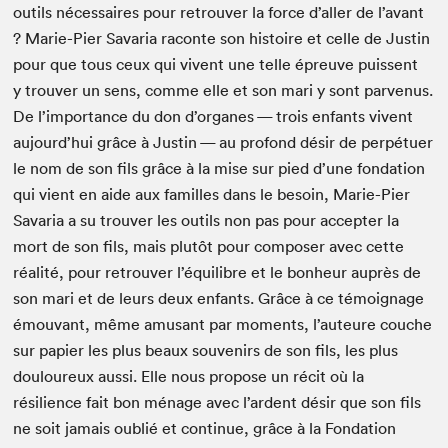
out­ils néces­saires pour retrou­ver la force d’aller de l’avant
? Marie-Pier Savaria racon­te son his­toire et celle de Justin
pour que tous ceux qui vivent une telle épreuve puis­sent
y trou­ver un sens, comme elle et son mari y sont par­venus.
De l’importance du don d’organes — trois enfants vivent
aujourd’hui grâce à Justin — au pro­fond désir de per­pétuer
le nom de son fils grâce à la mise sur pied d’une fon­da­tion
qui vient en aide aux familles dans le besoin, Marie-Pier
Savaria a su trou­ver les out­ils non pas pour accepter la
mort de son fils, mais plutôt pour com­pos­er avec cette
réal­ité, pour retrou­ver l’équilibre et le bon­heur auprès de
son mari et de leurs deux enfants. Grâce à ce témoignage
émou­vant, même amu­sant par moments, l’auteure couche
sur papi­er les plus beaux sou­venirs de son fils, les plus
douloureux aus­si. Elle nous pro­pose un réc­it où la
résilience fait bon ménage avec l’ardent désir que son fils
ne soit jamais oublié et con­tin­ue, grâce à la Fon­da­tion