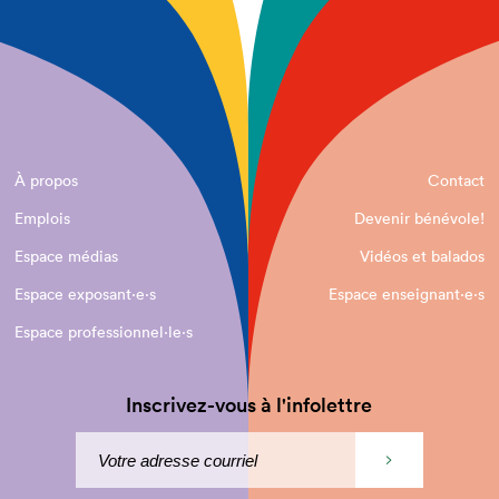
À propos
Contact
Emplois
Devenir bénévole!
Espace médias
Vidéos et balados
Espace exposant·e⋅s
Espace enseignant·e⋅s
Espace professionnel·le⋅s
Inscrivez-vous à l'infolettre