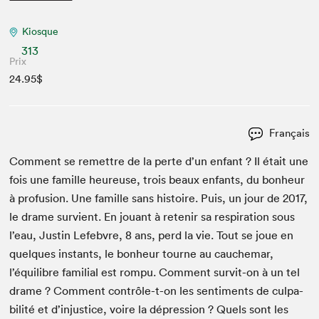
Kiosque
313
Prix
24.95$
Français
Com­ment se remet­tre de la perte d’un enfant ? Il était une
fois une famille heureuse, trois beaux enfants, du bon­heur
à pro­fu­sion. Une famille sans his­toire. Puis, un jour de
2017
,
le drame survient. En jouant à retenir sa res­pi­ra­tion sous
l’eau, Justin Lefeb­vre,
8
ans, perd la vie. Tout se joue en
quelques instants, le bon­heur tourne au cauchemar,
l’équilibre famil­ial est rompu. Com­ment survit-on à un tel
drame ? Com­ment con­trôle-t-on les sen­ti­ments de cul­pa­
bil­ité et d’injustice, voire la dépres­sion ? Quels sont les