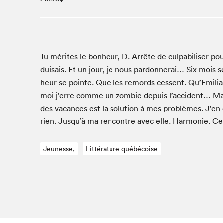
Studio Radio-Canada
Matinées scolaires
Les matins Petits bonheurs (0-5 ans)
Espace Lis-moi MTL (12-18 ans)
Tu mérites le bon­heur, D. Arrête de cul­pa­bilis­er p
dui­sais. Et un jour, je nous par­don­nerai… Six mois
Le grand jeu de lecture à voix haute du Salon
heur se pointe. Que les remords cessent. Qu’Emilia m
Espace Montréal-Nord
moi j’erre comme un zom­bie depuis l’accident… Ma 
Tapis rouge des écrivain·e·s
des vacances est la solu­tion à mes prob­lèmes. J’en 
Zone Manga
rien. Jusqu’à ma ren­con­tre avec elle. Har­monie. Ce
La Grande tournée de Bologne (Coin de survie des
illustrateur·rice·s)
Jeunesse,
Littérature québécoise
Espace jeunesse Desjardins
Archives
SLM 2021