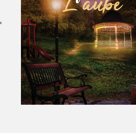
Le Salon dans la ville, espace
organisateur⋅rice
> SLM Pro
s