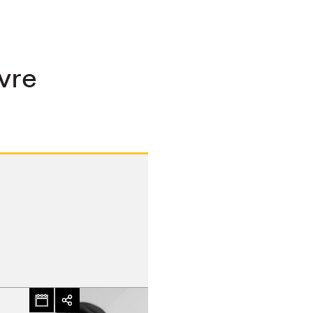
ivre
hez-vous?