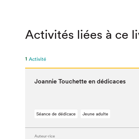
SLM 2020
SLM 2019
SLM 2018
Activités liées à ce l
1
Activité
Joan­nie Touchette en dédicaces
Séance de dédicace
Jeune adulte
Que cherc
Auteur·rice