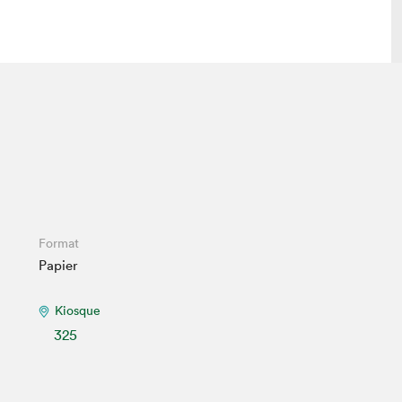
 visite
Nous connaître
lon
À propos
ée
Mission et valeurs
uverture
Équipe
au Salon
Politique de prévention du
Format
harcèlement
Papier
al Traiteur
Politique d’écoresponsabilité
uestions des
e⋅s
Kiosque
325