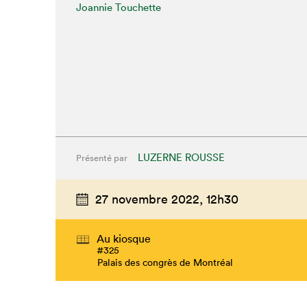
Joannie Touchette
LUZERNE ROUSSE
Présenté par
27 novembre 2022,
12h30
Au kiosque
#325
Palais des congrès de Montréal