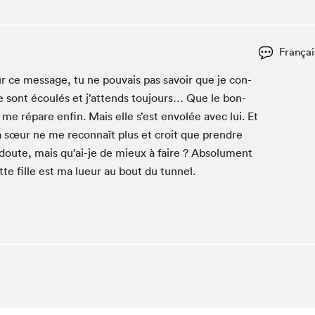
Club de lecture Braindate
Communication-Jeunesse au Salon
Françai
Le Salon dans ta classe
our ce mes­sage, tu ne pou­vais pas savoir que je con­
La Maison des libraires
 se sont écoulés et j’attends tou­jours… Que le bon­
Liseur Public
e répare enfin. Mais elle s’est envolée avec lui. Et
Vitrine du Festival littéraire international Metropolis
bleu
sœur ne me recon­naît plus et croit que pren­dre
La lecture en cadeau
doute, mais qu’ai-je de mieux à faire ? Absol­u­ment
L'Aparté
tte fille est ma lueur au bout du tunnel.
SLM PRO