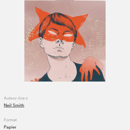
Espace enseignant·e·s
Espace pro
Auteur·rice·s
Neil Smith
Format
Papier