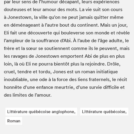
par leur sens de l’humour déca­pant, leurs expéri­ences
dou­teuses et leur amour des mots. La vie suit son cours
à Jon­estown, la ville qu’on ne peut jamais quit­ter même
en démé­nageant à l’autre bout du con­ti­nent. Mais un jour,
Eli fait une décou­verte qui boule­verse son monde et révèle
l’ampleur de la souf­france d’Abi. À l’aube de l’âge adulte, le
frère et la sœur se sou­ti­en­nent comme ils le peu­vent, mais
les rav­ages de Jon­estown empor­tent Abi de plus en plus
loin, là où Eli ne pour­ra bien­tôt plus la rejoin­dre. Drôle,
cru­el, ten­dre et tor­du, Jones est un roman ini­ti­a­tique
inou­bli­able, une ode à la force des liens frater­nels, le réc­it
hon­nête d’une enfance meur­trie, d’une survie dif­fi­cile et
des lim­ites de l’amour.
Littérature québécoise anglophone,
Littérature québécoise,
Roman