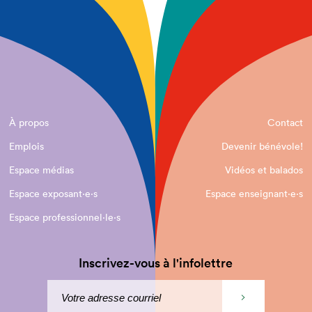
À propos
Contact
Emplois
Devenir bénévole!
Espace médias
Vidéos et balados
Espace exposant·e⋅s
Espace enseignant·e⋅s
Espace professionnel·le⋅s
Inscrivez-vous à l'infolettre