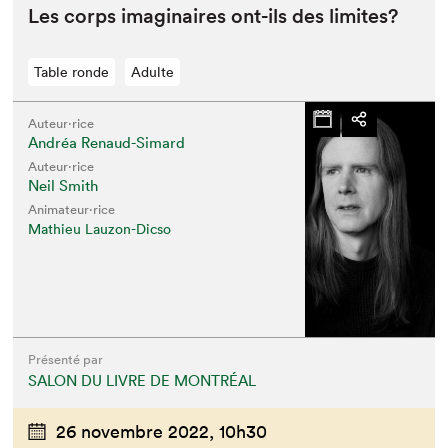
Les corps imag­i­naires ont-ils des limites?
Table ronde
Adulte
Auteur·rice
Andréa Renaud-Simard
Auteur·rice
Neil Smith
Animateur⋅rice
Mathieu Lauzon-Dicso
Présenté par
SALON DU LIVRE DE MONTRÉAL
26 novembre 2022,
10h30