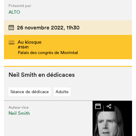
Présenté par
ALTO
26 novembre 2022,
11h30
Au kiosque
#1841
Palais des congrès de Montréal
Neil Smith en dédicaces
Séance de dédicace
Adulte
Auteur·rice
Neil Smith