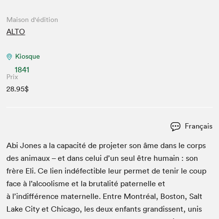
Maison d'édition
ALTO
Kiosque
1841
Prix
28.95$
Français
Abi Jones a la capac­ité de pro­jeter son âme dans le corps
des ani­maux – et dans celui d’un seul être humain : son
frère Eli. Ce lien indé­fectible leur per­met de tenir le coup
face à l’alcoolisme et la bru­tal­ité pater­nelle et
à l’indifférence mater­nelle. Entre Mon­tréal, Boston, Salt
Lake City et Chica­go, les deux enfants gran­dis­sent, unis