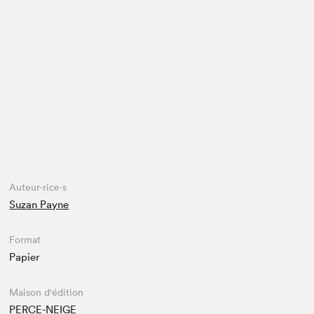
Espace enseignant·e·s
Espace pro
Auteur·rice·s
Suzan Payne
Format
Papier
Maison d'édition
PERCE-NEIGE