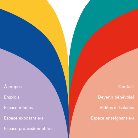
À propos
Contact
Emplois
Devenir bénévole!
Espace médias
Vidéos et balados
Espace exposant·e⋅s
Espace enseignant·e⋅s
Espace professionnel·le⋅s