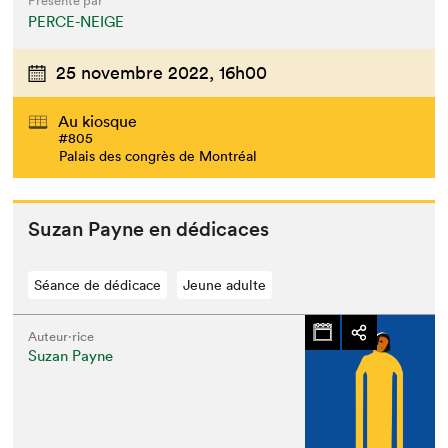
Présenté par
PERCE-NEIGE
25 novembre 2022,
16h00
Au kiosque
#805
Palais des congrès de Montréal
Suzan Payne en dédicaces
Séance de dédicace
Jeune adulte
Auteur·rice
Suzan Payne