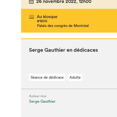
26 novembre 2022,
12h00
Au kiosque
#1805
Palais des congrès de Montréal
Serge Gau­thi­er en dédicaces
Séance de dédicace
Adulte
Auteur·rice
Serge Gauthier