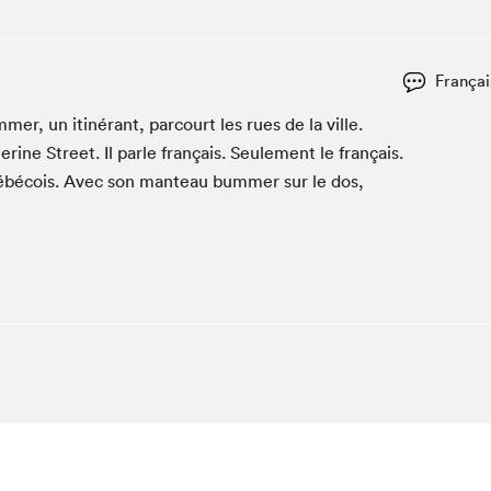
Club de lecture Braindate
Communication-Jeunesse au Salon
Françai
Le Salon dans ta classe
­mer, un itinérant, par­court les rues de la ville.
La Maison des libraires
­ine Street. Il par­le français. Seule­ment le français.
Liseur Public
uébé­cois. Avec son man­teau bum­mer sur le dos,
Vitrine du Festival littéraire international Metropolis
bleu
La lecture en cadeau
L'Aparté
SLM PRO