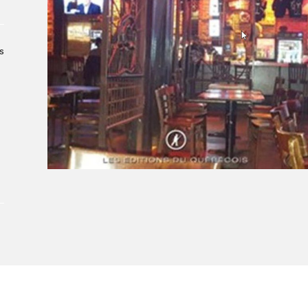
Le Salon dans la ville, espace
organisateur⋅rice
> SLM Pro
s