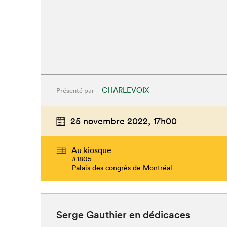
CHARLEVOIX
Présenté par
25 novembre 2022,
17h00
Au kiosque
#1805
Palais des congrès de Montréal
Serge Gau­thi­er en dédicaces