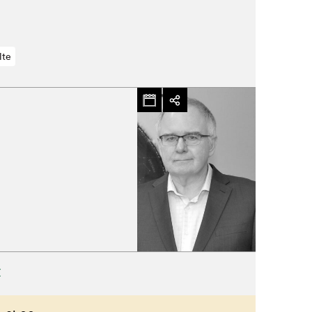
lte
Fermer
X