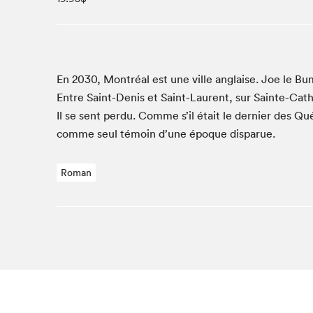
Studio Radio-Canada
Matinées scolaires
Les matins Petits bonheurs (0-5 ans)
Espace Lis-moi MTL (12-18 ans)
En
2030
, Mon­tréal est une ville anglaise. Joe le Bum
Entre Saint-Denis et Saint-Lau­rent, sur Sainte-Cather
Le grand jeu de lecture à voix haute du Salon
Il se sent per­du. Comme s’il était le dernier des Q
Espace Montréal-Nord
comme seul témoin d’une époque disparue.
Tapis rouge des écrivain·e·s
Zone Manga
Roman
La Grande tournée de Bologne (Coin de survie des
illustrateur·rice·s)
Espace jeunesse Desjardins
Archives
SLM 2021