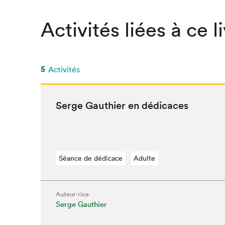
SLM 2020
Activités liées à ce l
SLM 2019
SLM 2018
5
Activités
Serge Gau­thi­er en dédicaces
Séance de dédicace
Adulte
Auteur·rice
Serge Gauthier