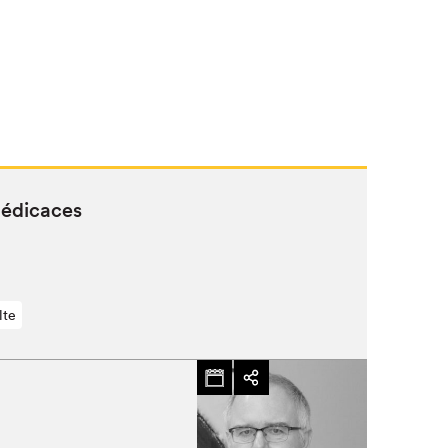
dédicaces
lte