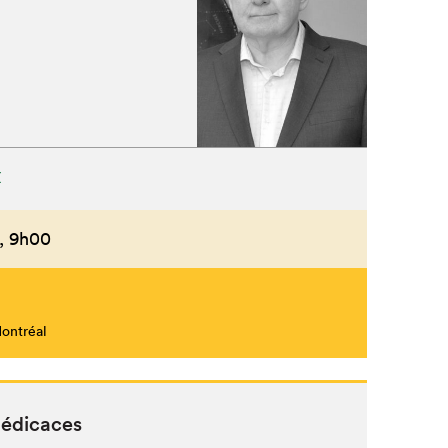
X
,
9h00
Montréal
dédicaces