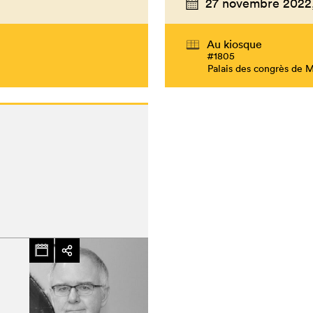
27 novembre 2022
Au kiosque
#1805
Palais des congrès de 