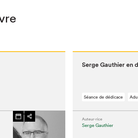
ivre
Serge Gau­thi­er en 
Séance de dédicace
Adu
Auteur·rice
Serge Gauthier