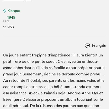
Kiosque
1948
Prix
16.95$
Français
Un jeune enfant trépigne d’impatience : il aura bien­tôt un
petit frère ou une petite soeur. C’est avec un ent­hou­si­
asme débor­dant qu’il aide sa famille à tout pré­par­er pour le
grand jour. Seule­ment, rien ne se déroule comme prévu…
Au retour de l’hôpital, ses par­ents ont les mains vides et le
coeur rem­pli de tristesse. Le bébé tant atten­du est mort
à la nais­sance. Avec Je t’aimais déjà, Andrée-Anne Cyr et
Bérengère Dela­porte pro­posent un album touchant sur le
deuil péri­na­tal. De la tristesse des par­ents aux ques­tion­