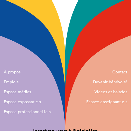
À propos
Contact
Emplois
Devenir bénévole!
Espace médias
Vidéos et balados
Espace exposant·e⋅s
Espace enseignant·e⋅s
Espace professionnel·le⋅s
Inscrivez-vous à l'infolettre