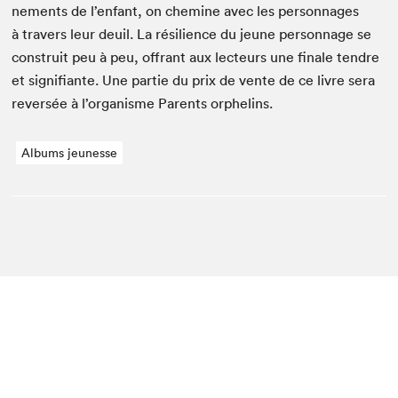
nements de l’enfant, on chem­ine avec les per­son­nages
à tra­vers leur deuil. La résilience du jeune per­son­nage se
con­stru­it peu à peu, offrant aux lecteurs une finale ten­dre
et sig­nifi­ante. Une par­tie du prix de vente de ce livre sera
rever­sée à l’or­gan­isme Par­ents orphelins.
Albums jeunesse