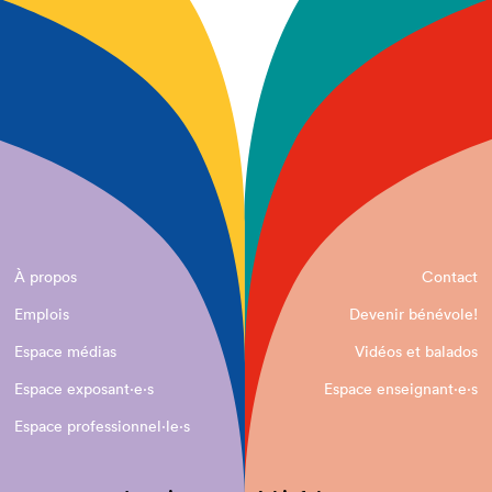
À propos
Contact
Emplois
Devenir bénévole!
Espace médias
Vidéos et balados
Espace exposant·e⋅s
Espace enseignant·e⋅s
Espace professionnel·le⋅s