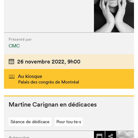
Présenté par
CMC
26 novembre 2022,
9h00
Au kiosque
Palais des congrès de Montréal
Mar­tine Carig­nan en dédicaces
Séance de dédicace
Pour tou⋅te⋅s
Auteur·rice