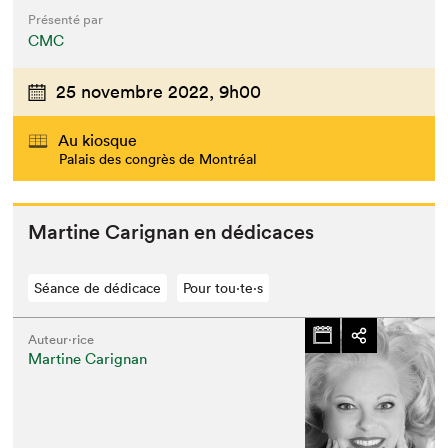
Présenté par
CMC
25 novembre 2022,
9h00
Au kiosque
Palais des congrès de Montréal
Mar­tine Carig­nan en dédicaces
Séance de dédicace
Pour tou⋅te⋅s
Auteur·rice
Martine Carignan