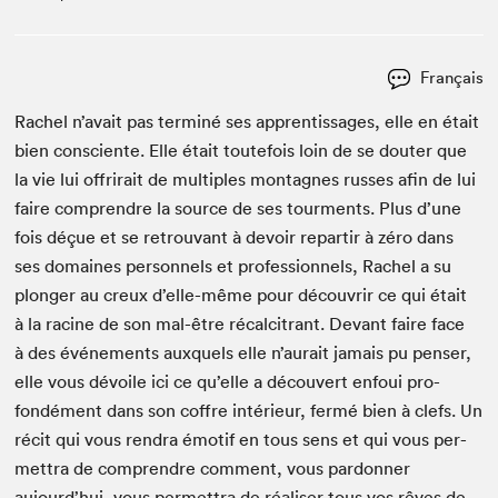
Français
Rachel n’avait pas ter­miné ses appren­tis­sages, elle en était
bien con­sciente. Elle était toute­fois loin de se douter que
la vie lui offrirait de mul­ti­ples mon­tagnes russ­es afin de lui
faire com­pren­dre la source de ses tour­ments. Plus d’une
fois déçue et se retrou­vant à devoir repar­tir à zéro dans
ses domaines per­son­nels et pro­fes­sion­nels, Rachel a su
plonger au creux d’elle-même pour décou­vrir ce qui était
à la racine de son mal-être récal­ci­trant. Devant faire face
à des événe­ments aux­quels elle n’aurait jamais pu penser,
elle vous dévoile ici ce qu’elle a décou­vert enfoui pro­
fondé­ment dans son cof­fre intérieur, fer­mé bien à clefs. Un
réc­it qui vous ren­dra émo­tif en tous sens et qui vous per­
me­t­tra de com­pren­dre com­ment, vous par­don­ner
aujourd’hui, vous per­me­t­tra de réalis­er tous vos rêves de