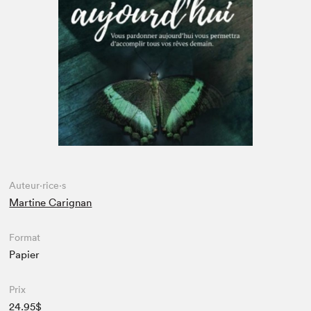
Espace enseignant·e·s
Espace pro
Auteur·rice·s
Martine Carignan
Format
Papier
Prix
24.95$