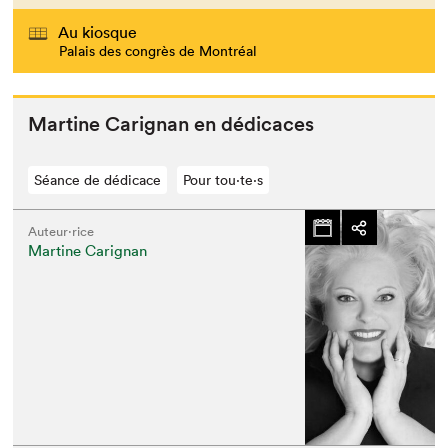
Au kiosque
Palais des congrès de Montréal
Mar­tine Carig­nan en dédicaces
Séance de dédicace
Pour tou⋅te⋅s
Auteur·rice
Martine Carignan