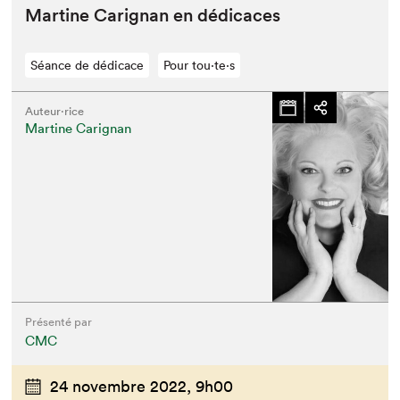
Mar­tine Carig­nan en dédicaces
Séance de dédicace
Pour tou⋅te⋅s
Auteur·rice
Martine Carignan
Présenté par
CMC
24 novembre 2022,
9h00