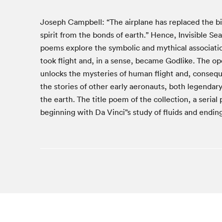
Studio Radio-Canada
Joseph Camp­bell:
“
The air­plane has replaced the bir
Matinées scolaires
spir­it from the bonds of earth.” Hence, Invis­i­ble Sea. 
Les matins Petits bonheurs (0-5 ans)
poems explore the sym­bol­ic and myth­i­cal asso­ci­a­
Espace Lis-moi MTL (12-18 ans)
took flight and, in a sense, became God­like. The ope
Le grand jeu de lecture à voix haute du Salon
unlocks the mys­ter­ies of human flight and, con­se­qu
Espace Montréal-Nord
the sto­ries of oth­er ear­ly aero­nauts, both leg­end
the earth. The title poem of the col­lec­tion, a ser­i­al
Tapis rouge des écrivain·e·s
begin­ning with Da Vinci”s study of flu­ids and end­ing
Zone Manga
La Grande tournée de Bologne (Coin de survie des
illustrateur·rice·s)
Espace jeunesse Desjardins
Archives
SLM 2021