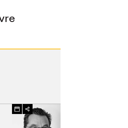
ivre
hez-vous?