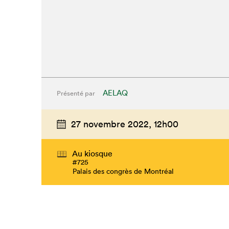
AELAQ
Présenté par
27 novembre 2022,
12h00
Au kiosque
#725
Palais des congrès de Montréal