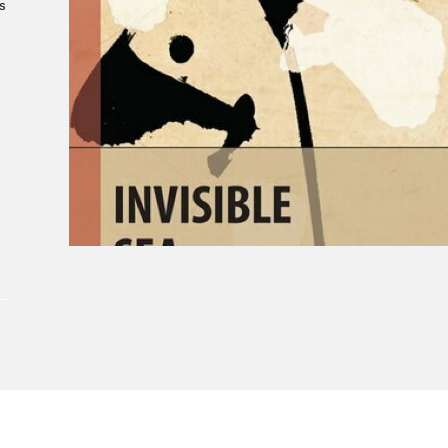
Le Salon dans la ville, espace
s
organisateur⋅rice
> SLM Pro