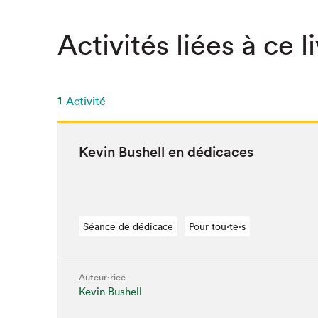
SLM 2020
Activités liées à ce l
SLM 2019
SLM 2018
1
Activité
Kevin Bushell en dédicaces
Séance de dédicace
Pour tou⋅te⋅s
Que cherc
Auteur·rice
Kevin Bushell