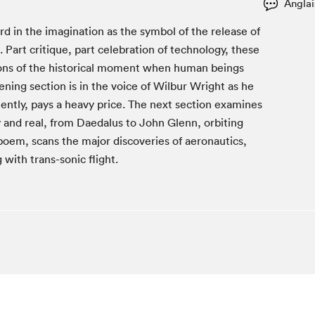
Anglai
Club de lecture Braindate
d in the imag­i­na­tion as the sym­bol of the release of
Communication-Jeunesse au Salon
Part cri­tique, part cel­e­bra­tion of tech­nol­o­gy, these
Le Salon dans ta classe
tions of the his­tor­i­cal moment when human beings
La Maison des libraires
n­ing sec­tion is in the voice of Wilbur Wright as he
Liseur Public
ent­ly, pays a heavy price. The next sec­tion exam­ines
Vitrine du Festival littéraire international Metropolis
ary and real, from Daedalus to John Glenn, orbit­ing
bleu
 poem, scans the major dis­cov­er­ies of aero­nau­tics,
La lecture en cadeau
 with trans-son­ic flight.
L'Aparté
SLM PRO