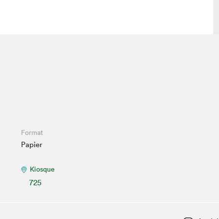
 visite
Nous connaître
lon
À propos
ée
Mission et valeurs
uverture
Équipe
au Salon
Politique de prévention du
Format
harcèlement
Papier
al Traiteur
Politique d’écoresponsabilité
uestions des
e⋅s
Kiosque
725