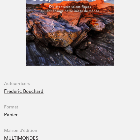
Espace enseignant·e·s
Espace pro
Auteur·rice·s
Frédéric Bouchard
Format
Papier
Maison d'édition
MULTIMONDES