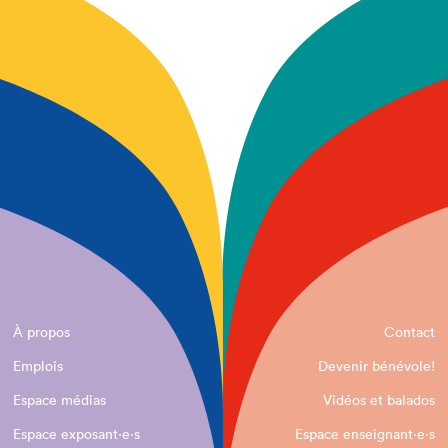
À propos
Contact
Emplois
Devenir bénévole!
Espace médias
Vidéos et balados
Espace exposant·e⋅s
Espace enseignant·e⋅s