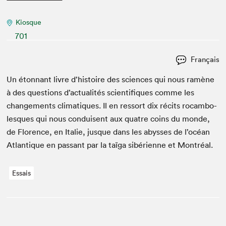
Kiosque
701
Français
Un éton­nant livre d’histoire des sci­ences qui nous ramène
à des ques­tions d’actualités sci­en­tifiques comme les
change­ments cli­ma­tiques. Il en ressort dix réc­its rocam­bo­
lesques qui nous con­duisent aux qua­tre coins du monde,
de Flo­rence, en Ital­ie, jusque dans les abysses de l’océan
Atlan­tique en pas­sant par la taï­ga sibéri­enne et Montréal.
Essais