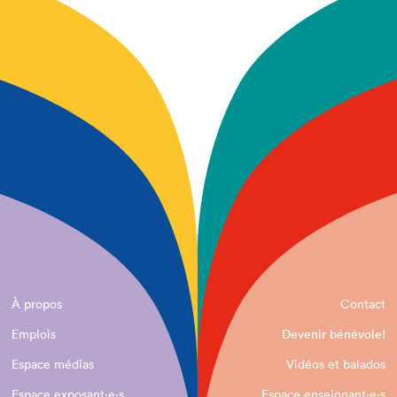
À propos
Contact
Emplois
Devenir bénévole!
Espace médias
Vidéos et balados
Espace exposant·e⋅s
Espace enseignant·e⋅s