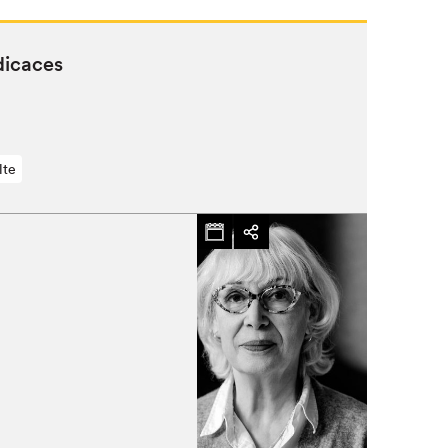
dicaces
lte
Fermer