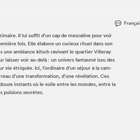
Club de lecture Braindate
Communication-Jeunesse au Salon
Françai
Le Salon dans ta classe
maire. Il lui suf­fit d’un cap de mesca­line pour voir
La Maison des libraires
­mière fois. Elle éla­bore un curieux rit­uel dans son
Liseur Public
s une ambiance kitsch ravi­vant le quarti­er Viller­ay
Vitrine du Festival littéraire international Metropolis
bleu
r laiss­er voir au-delà : un univers fan­tas­mé issu des
La lecture en cadeau
 vie étriquée. Ici, l’ordinaire d’un séjour à la cam­
L'Aparté
reau d’une trans­for­ma­tion, d’une révéla­tion. Ces
SLM PRO
 douze instants où le voile entre les mon­des, entre la
es pul­sions secrètes.