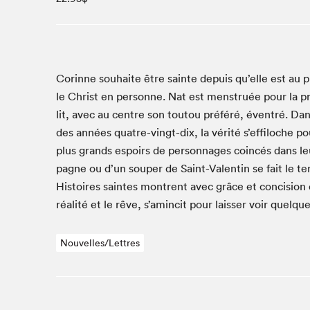
Studio Radio-Canada
Matinées scolaires
Les matins Petits bonheurs (0-5 ans)
Espace Lis-moi MTL (12-18 ans)
Corinne souhaite être sainte depuis qu’elle est au pri­
le Christ en per­son­ne. Nat est men­struée pour la pre
Le grand jeu de lecture à voix haute du Salon
lit, avec au cen­tre son toutou préféré, éven­tré. Dan
Espace Montréal-Nord
des années qua­tre-vingt-dix, la vérité s’effiloche pou
Tapis rouge des écrivain·e·s
plus grands espoirs de per­son­nages coincés dans leur
Zone Manga
pagne ou d’un souper de Saint-Valentin se fait le ter­
La Grande tournée de Bologne (Coin de survie des
His­toires saintes mon­trent avec grâce et con­ci­sion
illustrateur·rice·s)
réal­ité et le rêve, s’amincit pour laiss­er voir quelqu
Espace jeunesse Desjardins
Nouvelles/Lettres
Archives
SLM 2021