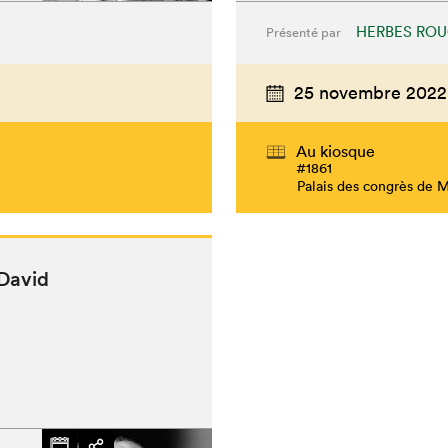
HERBES RO
Présenté par
25 novembre 2022
Au kiosque
#1861
Palais des congrès de 
 David