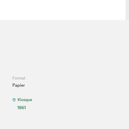
 visite
Nous connaître
lon
À propos
ée
Mission et valeurs
uverture
Équipe
au Salon
Politique de prévention du
Format
harcèlement
Papier
al Traiteur
Politique d’écoresponsabilité
uestions des
e⋅s
Kiosque
1861