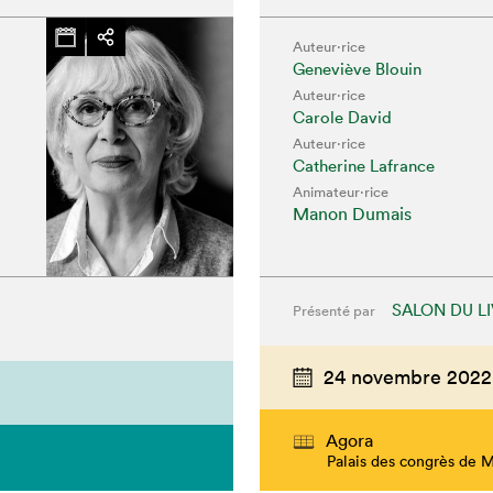
Auteur·rice
Geneviève Blouin
Auteur·rice
Carole David
Auteur·rice
Catherine Lafrance
Animateur⋅rice
Manon Dumais
SALON DU L
Présenté par
24 novembre 2022
Agora
Palais des congrès de 