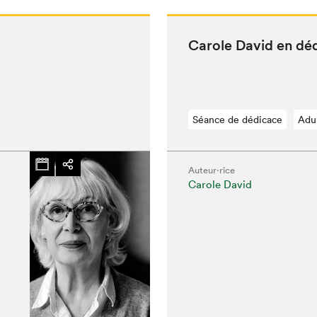
Car­ole David en dé
Séance de dédicace
Adu
hez-vous?
Auteur·rice
Carole David