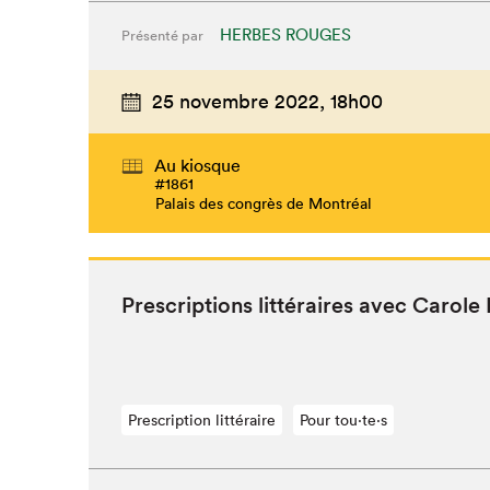
HERBES ROUGES
Présenté par
25 novembre 2022,
18h00
Au kiosque
#1861
Palais des congrès de Montréal
Pre­scrip­tions lit­téraires avec Car­ole
Prescription littéraire
Pour tou⋅te⋅s