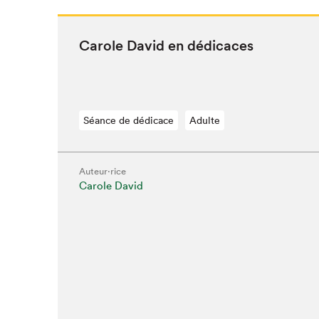
Car­ole David en dédicaces
Séance de dédicace
Adulte
Que cherc
Auteur·rice
Carole David