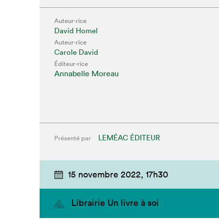
Auteur·rice
David Homel
Auteur·rice
Carole David
Éditeur·rice
Annabelle Moreau
LEMÉAC ÉDITEUR
Présenté par
15 novembre 2022,
17h30
Librairie Un livre à soi