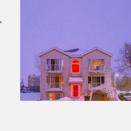
Le Salon dans la ville, espace
organisateur⋅rice
> SLM Pro
s