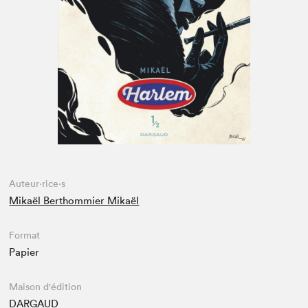
Espace enseignant·e·s
Espace pro
Auteur·rice·s
Mikaël Berthommier Mikaël
Format
Papier
Maison d'édition
DARGAUD