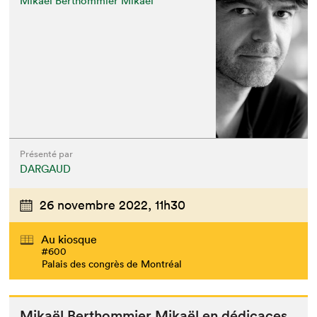
Mikaël Berthommier Mikaël
Présenté par
DARGAUD
26 novembre 2022,
11h30
Au kiosque
#600
Palais des congrès de Montréal
Mikaël Berthom­mi­er Mikaël en dédicaces