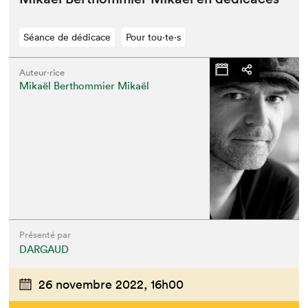
Séance de dédicace
Pour tou⋅te⋅s
Auteur·rice
Mikaël Berthommier Mikaël
Présenté par
DARGAUD
26 novembre 2022,
16h00