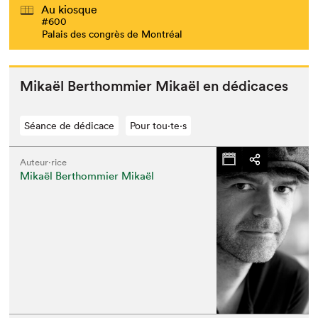
Au kiosque
#600
Palais des congrès de Montréal
Mikaël Berthom­mi­er Mikaël en dédicaces
Séance de dédicace
Pour tou⋅te⋅s
Auteur·rice
Mikaël Berthommier Mikaël