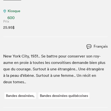
Kiosque
600
Prix
25.95$
Français
New York City,
1931
.. Se bat­tre pour con­serv­er son roy­
aume en proie à toutes les con­voitis­es demande bien plus
que du courage. Surtout à une étrangère.. Une étrangère
à la peau d’ébène. Surtout à une femme.. Un réc­it en
deux tomes..
Bandes dessinées,
Bandes dessinées québécoises