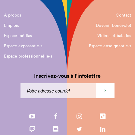
À propos
Contact
Emplois
Devenir bénévole!
Espace médias
Vidéos et balados
Espace exposant·e⋅s
Espace enseignant·e⋅s
Espace professionnel·le⋅s
Inscrivez-vous à l'infolettre