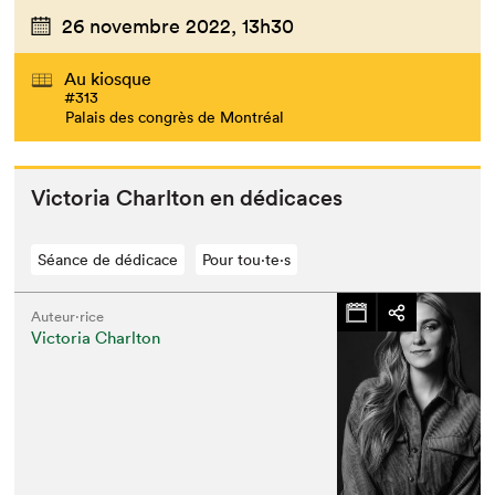
26 novembre 2022,
13h30
Au kiosque
#313
Palais des congrès de Montréal
Vic­to­ria Charl­ton en dédicaces
Séance de dédicace
Pour tou⋅te⋅s
Auteur·rice
Victoria Charlton