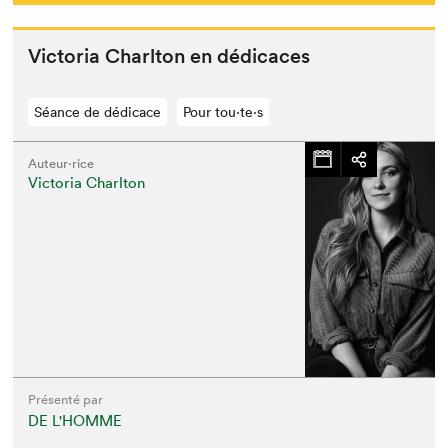
Vic­to­ria Charl­ton en dédicaces
Séance de dédicace
Pour tou⋅te⋅s
Auteur·rice
Victoria Charlton
Présenté par
DE L'HOMME