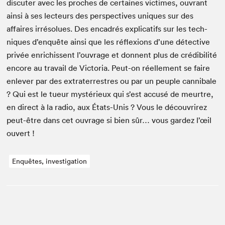
dis­cuter avec les proches de cer­taines vic­times, ouvrant
ain­si à ses lecteurs des per­spec­tives uniques sur des
affaires irré­solues. Des encadrés expli­cat­ifs sur les tech­
niques d’enquête ain­si que les réflex­ions d’une détec­tive
privée enrichissent l’ouvrage et don­nent plus de crédi­bil­ité
encore au tra­vail de Vic­to­ria. Peut-on réelle­ment se faire
enlever par des extrater­restres ou par un peu­ple can­ni­bale
? Qui est le tueur mys­térieux qui s’est accusé de meurtre,
en direct à la radio, aux États-Unis ? Vous le décou­vrirez
peut-être dans cet ouvrage si bien sûr… vous gardez l’œil
ouvert !
Enquêtes, investigation