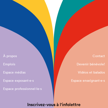
À propos
Contact
Emplois
Devenir bénévole!
Espace médias
Vidéos et balados
Espace exposant·e⋅s
Espace enseignant·e⋅s
Espace professionnel·le⋅s
Inscrivez-vous à l'infolettre