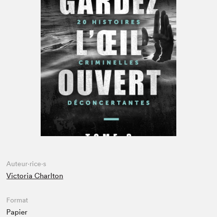
Espace enseignant·e·s
Espace pro
Auteur·rice·s
Victoria Charlton
Format
Papier