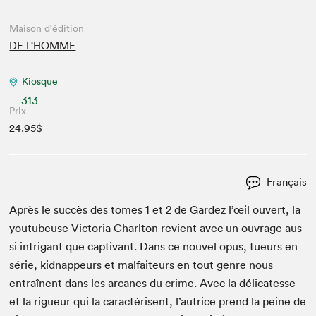
Maison d'édition
DE L'HOMME
Kiosque
313
Prix
24.95$
Français
Après le suc­cès des tomes
1
et
2
de Gardez l’œil ouvert, la
youtubeuse Vic­to­ria Charl­ton revient avec un ouvrage aus­
si intri­g­ant que cap­ti­vant. Dans ce nou­v­el opus, tueurs en
série, kid­nappeurs et mal­fai­teurs en tout genre nous
entraî­nent dans les arcanes du crime. Avec la déli­catesse
et la rigueur qui la car­ac­térisent, l’autrice prend la peine de