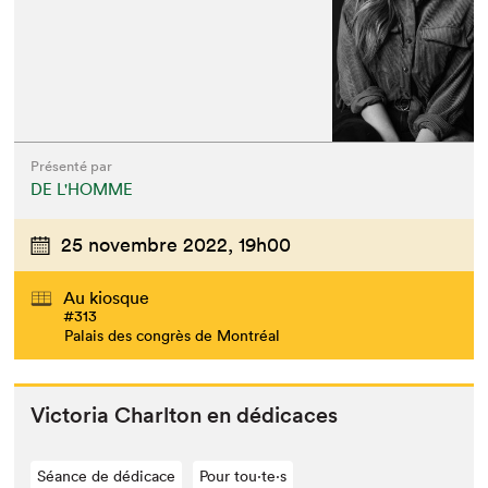
Présenté par
DE L'HOMME
25 novembre 2022,
19h00
Au kiosque
#313
Palais des congrès de Montréal
Vic­to­ria Charl­ton en dédicaces
Séance de dédicace
Pour tou⋅te⋅s