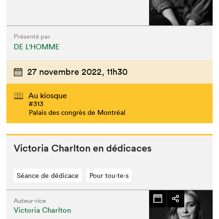
Présenté par
DE L'HOMME
27 novembre 2022,
11h30
Au kiosque
#313
Palais des congrès de Montréal
Vic­to­ria Charl­ton en dédicaces
Séance de dédicace
Pour tou⋅te⋅s
Auteur·rice
Victoria Charlton