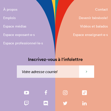
À propos
Contact
Emplois
Devenir bénévole!
Espace médias
Vidéos et balados
Espace exposant·e⋅s
Espace enseignant·e⋅s
Espace professionnel·le⋅s
Inscrivez-vous à l'infolettre