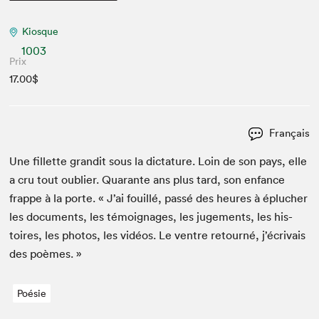
Kiosque
1003
Prix
17.00$
Français
Une fil­lette grandit sous la dic­tature. Loin de son pays, elle
a cru tout oubli­er. Quar­ante ans plus tard, son enfance
frappe à la porte. « J’ai fouil­lé, passé des heures à éplucher
les doc­u­ments, les témoignages, les juge­ments, les his­
toires, les pho­tos, les vidéos. Le ven­tre retourné, j’écrivais
des poèmes. »
Poésie