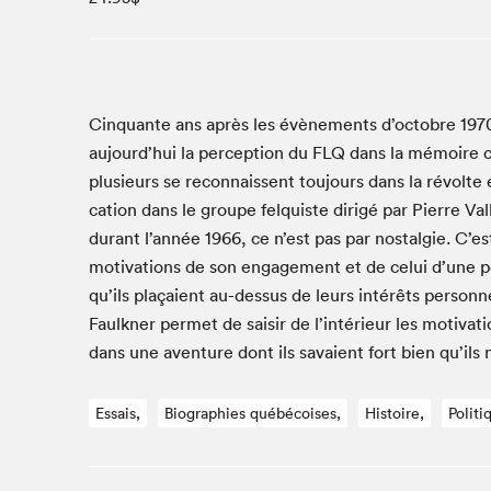
Studio Radio-Canada
Matinées scolaires
Les matins Petits bonheurs (0-5 ans)
Espace Lis-moi MTL (12-18 ans)
Cinquante ans après les évène­ments d’octobre
197
aujourd’hui la per­cep­tion du
FLQ
dans la mémoire co
Le grand jeu de lecture à voix haute du Salon
plusieurs se recon­nais­sent tou­jours dans la révolte e
Espace Montréal-Nord
ca­tion dans le groupe felquiste dirigé par Pierre Val­l
Tapis rouge des écrivain·e·s
durant l’année
1966
, ce n’est pas par nos­tal­gie. C
Zone Manga
moti­va­tions de son engage­ment et de celui d’une p
La Grande tournée de Bologne (Coin de survie des
qu’ils plaçaient au-dessus de leurs intérêts per­son­n
illustrateur·rice·s)
Faulkn­er per­met de saisir de l’intérieur les moti­va­
Espace jeunesse Desjardins
dans une aven­ture dont ils savaient fort bien qu’ils 
Essais,
Biographies québécoises,
Histoire,
Politi
Archives
SLM 2021