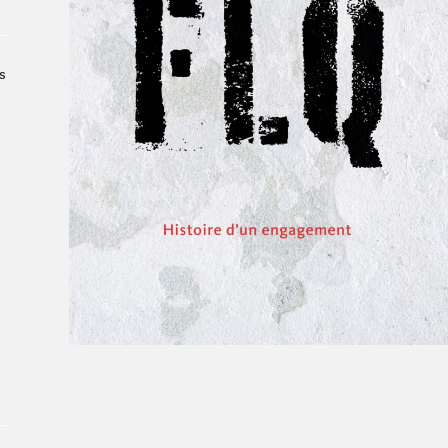
Le Salon dans la ville, espace
organisateur⋅rice
> SLM Pro
s