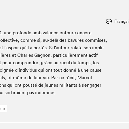
Club de lecture Braindate
Communication-Jeunesse au Salon
Françai
Le Salon dans ta classe
0
, une pro­fonde ambiva­lence entoure encore
La Maison des libraires
l­lec­tive, comme si, au-delà des bavures com­mis­es,
Liseur Public
t l’espoir qu’il a portés. Si l’auteur relate son impli­
Vitrine du Festival littéraire international Metropolis
bleu
ières et Charles Gagnon, par­ti­c­ulière­ment act­if
La lecture en cadeau
’est pour com­pren­dre, grâce au recul du temps, les
L'Aparté
oignée d’individus qui ont tout don­né à une cause
SLM PRO
els, et même de leur vie. Par ce réc­it, Mar­cel
tions qui ont poussé de jeunes mil­i­tants à s’engager
ne sor­ti­raient pas indemnes.
que