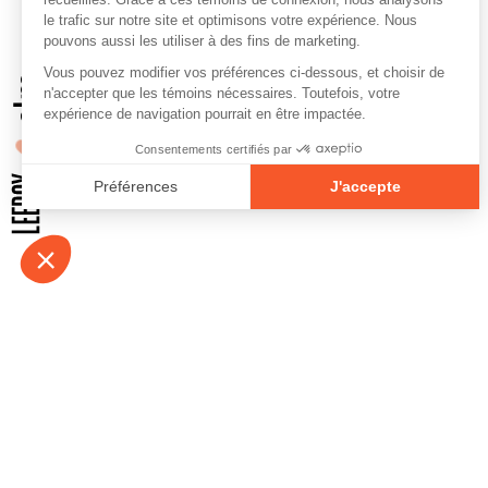
À propos
Contact
Emplois
Devenir bénévo
Espace médias
Vidéos et balad