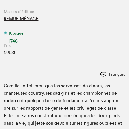
Maison d'édition
REMUE-MÉNAGE
Kiosque
1748
Prix
17.95$
Français
Camille Tof­foli croit que les serveuses de din­ers, les
chanteuses coun­try, les sad girls et les cham­pi­onnes de
rodéo ont quelque chose de fon­da­men­tal à nous appren­
dre sur les rap­ports de genre et les priv­ilèges de classe.
Filles cor­saires con­stru­it une pen­sée qui a les deux pieds
dans la vie, qui jette son dévolu sur les fig­ures oubliées et