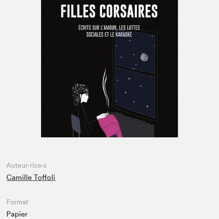
Espace enseignant·e·s
Espace pro
Auteur·rice·s
Camille Toffoli
Format
Papier