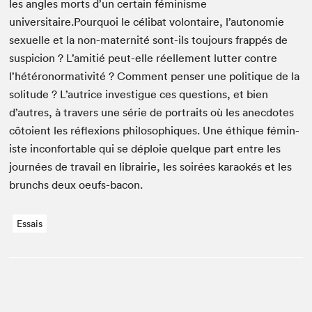
les angles morts d’un cer­tain fémin­isme
universitaire.Pourquoi le céli­bat volon­taire, l’autonomie
sex­uelle et la non-mater­nité sont-ils tou­jours frap­pés de
sus­pi­cion ? L’amitié peut-elle réelle­ment lut­ter con­tre
l’hétéronormativité ? Com­ment penser une poli­tique de la
soli­tude ? L’autrice inves­tigue ces ques­tions, et bien
d’autres, à tra­vers une série de por­traits où les anec­dotes
côtoient les réflex­ions philosophiques. Une éthique fémin­
iste incon­fort­able qui se déploie quelque part entre les
journées de tra­vail en librairie, les soirées karaokés et les
brunchs deux oeufs-bacon.
Essais