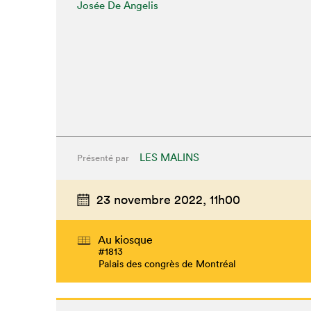
Josée De Angelis
LES MALINS
Présenté par
23 novembre 2022,
11h00
Que cherc
Au kiosque
#1813
Palais des congrès de Montréal