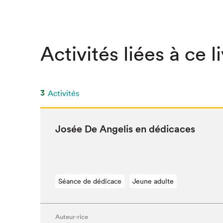
SLM 2020
SLM 2019
SLM 2018
Activités liées à ce l
3
Activités
Josée De Ange­lis en dédicaces
Séance de dédicace
Jeune adulte
Auteur·rice