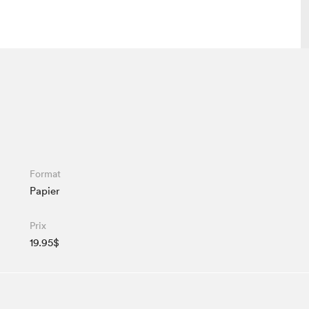
 visite
Nous connaître
lon
À propos
ée
Mission et valeurs
uverture
Équipe
Format
au Salon
Politique de prévention du
Papier
harcèlement
al Traiteur
Politique d’écoresponsabilité
uestions des
Prix
e⋅s
19.95$