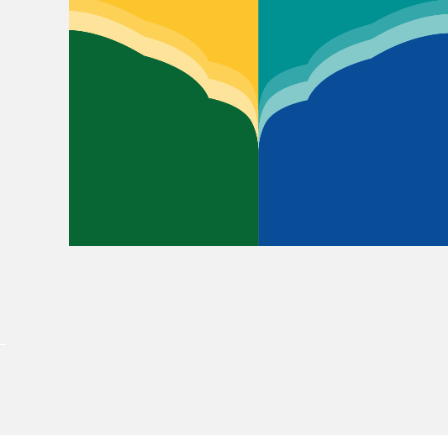
Le Salon dans la ville, espace
organisateur⋅rice
> SLM Pro