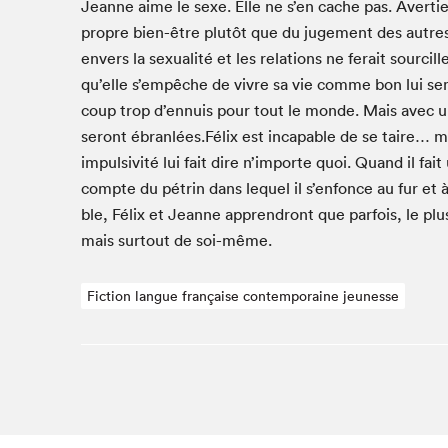
Jeanne aime le sexe. Elle ne s’en cache pas. Aver­tie
Studio Radio-Canada
pro­pre bien-être plutôt que du juge­ment des autres. 
Matinées scolaires
envers la sex­u­al­ité et les rela­tions ne ferait sour­ci
qu’elle s’em­pêche de vivre sa vie comme bon lui sem
Les matins Petits bonheurs (0-5 ans)
coup trop d’en­nuis pour tout le monde. Mais avec une
Espace Lis-moi MTL (12-18 ans)
seront ébranlées.Félix est inca­pable de se taire… m
Le grand jeu de lecture à voix haute du Salon
impul­siv­ité lui fait dire n’im­porte quoi. Quand il fa
Espace Montréal-Nord
compte du pétrin dans lequel il s’en­fonce au fur e
Tapis rouge des écrivain·e·s
ble, Félix et Jeanne appren­dront que par­fois, le plus
Zone Manga
mais surtout de soi-même.
La Grande tournée de Bologne (Coin de survie des
illustrateur·rice·s)
Fiction langue française contemporaine jeunesse
Espace jeunesse Desjardins
Archives
SLM 2021