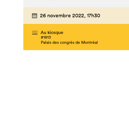
26 novembre 2022,
17h30
Au kiosque
#1813
Palais des congrès de Montréal