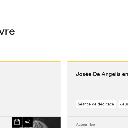
ivre
Josée De Ange­lis e
Séance de dédicace
Jeu
Auteur·rice