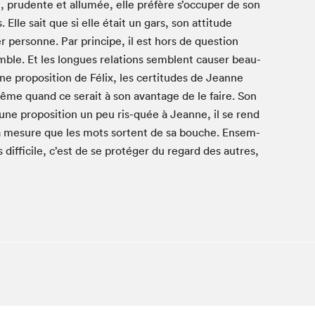
, pru­dente et allumée, elle préfère s’oc­cu­per de son
Club de lecture Braindate
Elle sait que si elle était un gars, son atti­tude
Communication-Jeunesse au Salon
ller per­son­ne. Par principe, il est hors de ques­tion
­ble. Et les longues rela­tions sem­blent causer beau­
Le Salon dans ta classe
 propo­si­tion de Félix, les cer­ti­tudes de Jeanne
La Maison des libraires
ême quand ce serait à son avan­tage de le faire. Son
Liseur Public
it une propo­si­tion un peu ris-quée à Jeanne, il se rend
Vitrine du Festival littéraire international Metropolis
bleu
t à mesure que les mots sor­tent de sa bouche. Ensem­
La lecture en cadeau
 dif­fi­cile, c’est de se pro­téger du regard des autres,
L'Aparté
SLM PRO