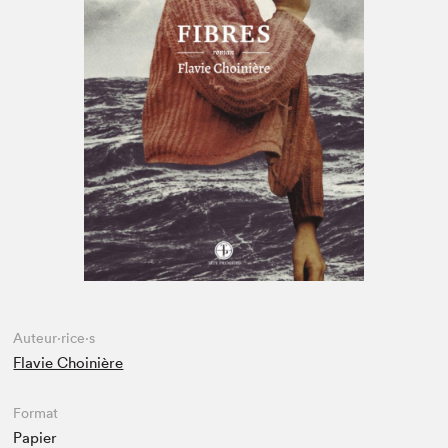
Espace enseignant·e·s
Espace pro
Auteur·rice·s
Flavie Choinière
Format
Papier