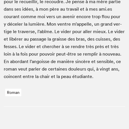
pour le recueil­lir, le recoudre. Je pense à ma mère par­tie
dans ses idées, à mon père au tra­vail et à mes ami​.es
courant comme moi vers un avenir encore trop flou pour
y décel­er la lumière. Mon ven­tre m’appelle, un grand ver­
tige le tra­verse, l’abîme. Le vider pour aller mieux. Le vider
et libér­er au pas­sage la graisse des bras, des cuiss­es, des
fess­es. Le vider et chercher à se ren­dre très près et très
loin à la fois pour pou­voir peut-être se rem­plir à nou­veau.
En abor­dant l’angoisse de manière sincère et sen­si­ble, ce
roman veut par­ler de cer­taines douleurs qui, à vingt ans,
coin­cent entre la chair et la peau étudiante.
Roman