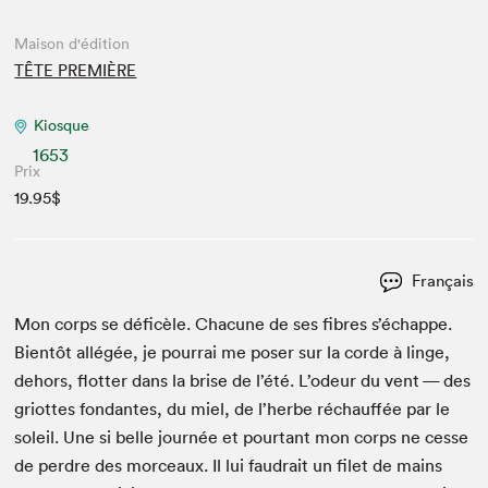
Maison d'édition
TÊTE PREMIÈRE
Kiosque
1653
Prix
19.95$
Français
Mon corps se déficèle. Cha­cune de ses fibres s’échappe.
Bien­tôt allégée, je pour­rai me pos­er sur la corde à linge,
dehors, flot­ter dans la brise de l’été. L’odeur du vent — des
gri­ottes fon­dantes, du miel, de l’herbe réchauf­fée par le
soleil. Une si belle journée et pour­tant mon corps ne cesse
de per­dre des morceaux. Il lui faudrait un filet de mains