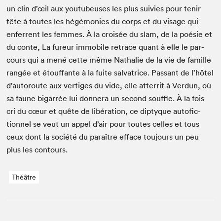
un clin d’œil aux youtubeuses les plus suiv­ies pour tenir
tête à toutes les hégé­monies du corps et du vis­age qui
enfer­rent les femmes. À la croisée du slam, de la poésie et
du con­te, La fureur immo­bile retrace quant à elle le par­
cours qui a mené cette même Nathalie de la vie de famille
rangée et étouf­fante à la fuite sal­va­trice. Pas­sant de l’hôtel
d’autoroute aux ver­tiges du vide, elle atter­rit à Ver­dun, où
sa faune bigar­rée lui don­nera un sec­ond souf­fle. À la fois
cri du cœur et quête de libéra­tion, ce dip­tyque aut­ofic­
tion­nel se veut un appel d’air pour toutes celles et tous
ceux dont la société du paraître efface tou­jours un peu
plus les contours.
Théâtre