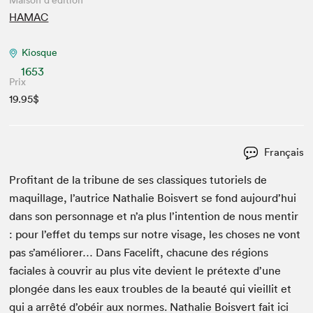
Maison d'édition
HAMAC
Kiosque
1653
Prix
19.95$
Français
Prof­i­tant de la tri­bune de ses clas­siques tuto­riels de
maquil­lage, l’autrice Nathalie Boisvert se fond aujourd’hui
dans son per­son­nage et n’a plus l’intention de nous men­tir
: pour l’effet du temps sur notre vis­age, les choses ne vont
pas s’améliorer… Dans Facelift, cha­cune des régions
faciales à cou­vrir au plus vite devient le pré­texte d’une
plongée dans les eaux trou­bles de la beauté qui vieil­lit et
qui a arrêté d’obéir aux normes. Nathalie Boisvert fait ici