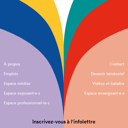
À propos
Contact
Emplois
Devenir bénévole!
Espace médias
Vidéos et balados
Espace exposant·e⋅s
Espace enseignant·e⋅s
Espace professionnel·le⋅s
Inscrivez-vous à l'infolettre